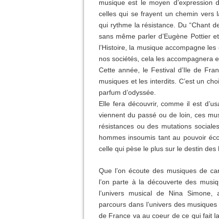
musique est le moyen d’expression 
celles qui se frayent un chemin vers l
qui rythme la résistance. Du “Chant 
sans même parler d’Eugène Pottier e
l’Histoire, la musique accompagne les 
nos sociétés, cela les accompagnera 
Cette année, le Festival d’Ile de Fra
musiques et
les interdits. C’est un cho
parfum d’odyssée.
Elle fera découvrir, comme il est d’u
viennent du
passé ou de loin, ces m
résistances ou des
mutations sociale
hommes insoumis tant au
pouvoir éco
celle qui pèse le plus sur le destin
des
Que l’on écoute des musiques de car
l’on
parte à la découverte des musiq
l’univers
musical de Nina Simone, a
parcours dans
l’univers des musiques i
de France
va au coeur de ce qui fait l