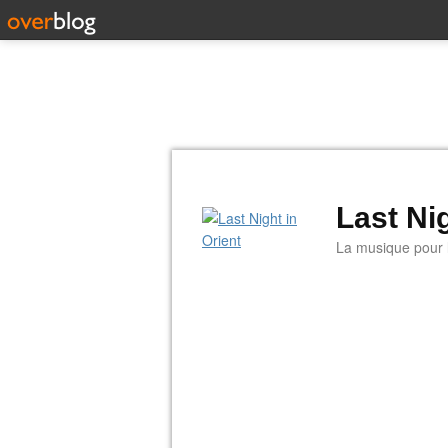
Last Nig
La musique pour la