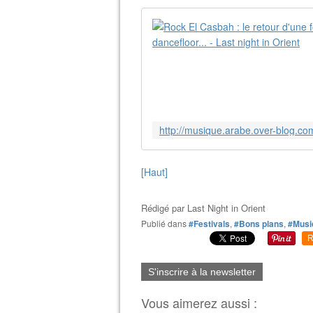
[Haut]
Rédigé par
Last Night in Orient
Publié dans
#Festivals
,
#Bons plans
,
#Musi
R
S'inscrire à la newsletter
Vous aimerez aussi :