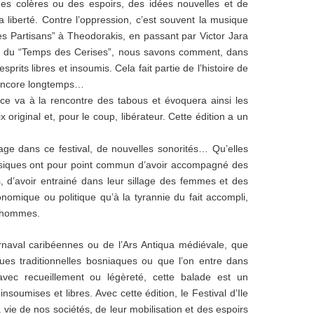
des colères ou des
espoirs, des idées nouvelles et de
a liberté.
Contre l’oppression, c’est souvent la musique
des
Partisans” à Theodorakis, en passant par Victor Jara
t du
“Temps des Cerises”, nous savons comment, dans
esprits
libres et insoumis. Cela fait partie de l’histoire de
encore
longtemps…
nce va à la rencontre des tabous et évoquera ainsi les
ix original et, pour le coup, libérateur. Cette édition a un
sage dans ce festival, de nouvelles sonorités… Qu’elles
usiques ont pour point commun d’avoir accompagné des
s, d’avoir entrainé dans leur sillage des femmes et des
nomique ou politique qu’à la tyrannie du fait accompli,
 hommes.
naval caribéennes ou de l’Ars Antiqua médiévale, que
ues traditionnelles bosniaques ou que l’on entre dans
vec recueillement ou légèreté, cette balade est un
nsoumises et libres. Avec cette édition, le Festival d’Ile
a vie de nos sociétés, de leur mobilisation et des espoirs