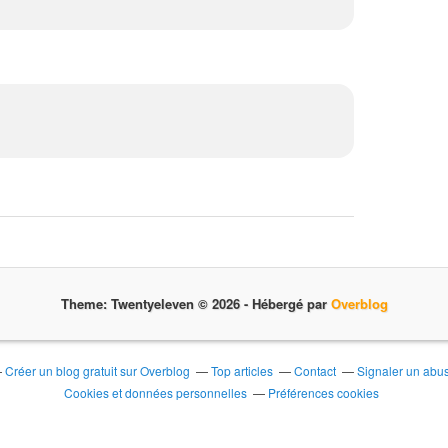
"
,
l
e
t
u
b
e
d
e
v
i
e
n
t
Theme: Twentyeleven © 2026 -
Hébergé par
Overblog
b
i
e
Créer un blog gratuit sur Overblog
Top articles
Contact
Signaler un abu
n
Cookies et données personnelles
Préférences cookies
t
ô
t