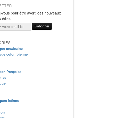
ETTER
-vous pour être averti des nouveaux
publiés.
ORIES
que mexicaine
que colombienne
on française
lles
ique
ues latines
ion
que