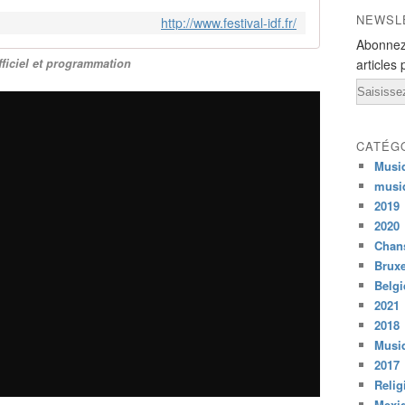
NEWSL
http://www.festival-idf.fr/
Abonnez
fficiel et programmation
articles 
Email
CATÉG
Musi
musi
2019
2020
Chans
Bruxe
Belg
2021
2018
Musiq
2017
Relig
Mexi