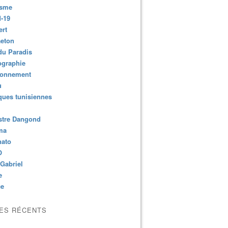
isme
-19
ert
aeton
du Paradis
ographie
ronnement
u
ues tunisiennes
stre Dangond
ma
nato
O
Gabriel
e
ce
LES RÉCENTS