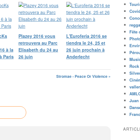
s
Tour
h
Covid
s
Conc
o
regg
r
Fête 
t
ocKs
Plazey 2016 vous
L'Euroferia 2016 se
Phot
e
retrouvera au Parc
tiendra le 24, 25 et
n
Envi
6 à la
Elisabeth du 24 au
26 juin prochain à
t
Péro
à Paris
26 juin
Anderlecht
"
Musiq
R
Rock
o
Silve
Stromae - Peace Or Violence »
c
Ciné
k
valle
t
AML
h
Juan 
e
Dans
c
a
Fran
s
b
ARTIC
a
h