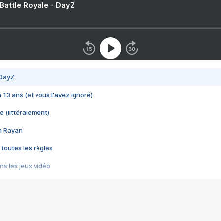
 Battle Royale - DayZ
 DayZ
 a 13 ans (et vous l'avez ignoré)
e (littéralement)
im Rayan
 toutes les règles
s les jeux vidéo
us choquant de Rockstar ? - Le scandale BULLY
e plus moche de Steam
du RÊVE tourne au CAUCHEMAR