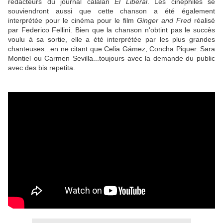
rédacteurs du journal calalan
El Liberal
. Les cinéphiles se
souviendront aussi que cette chanson a été également
interprétée pour le cinéma pour le film
Ginger and Fred
réalisé
par Federico Fellini. Bien que la chanson n'obtint pas le succès
voulu à sa sortie, elle a été interprétée par les plus grandes
chanteuses...en ne citant que Celia Gámez, Concha Piquer. Sara
Montiel ou Carmen Sevilla...toujours avec la demande du public
avec des bis repetita.