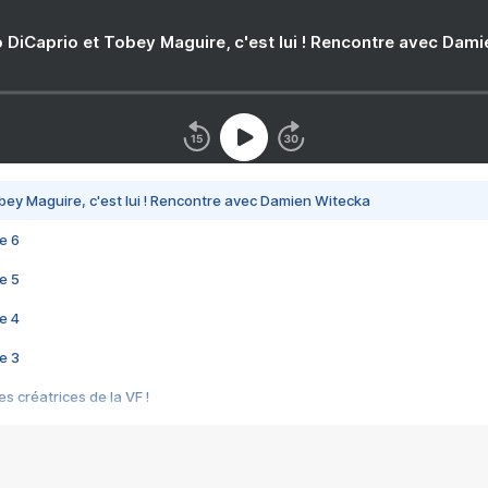
 DiCaprio et Tobey Maguire, c'est lui ! Rencontre avec Dam
bey Maguire, c'est lui ! Rencontre avec Damien Witecka
e 6
e 5
e 4
e 3
s créatrices de la VF !
e 2
e 1