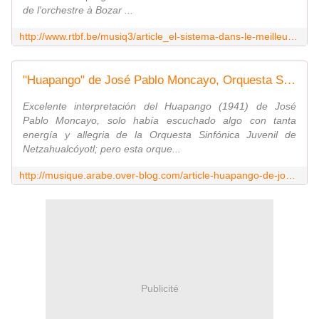
de l'orchestre à Bozar ...
http://www.rtbf.be/musiq3/article_el-sistema-dans-le-meilleur-du-classique?id=8670780
"Huapango" de José Pablo Moncayo, Orquesta Sinfonica Juvenil de Venezuela, dir. Gustavo Dudamel - Last night in Orient
Excelente interpretación del Huapango (1941) de José
Pablo Moncayo, solo había escuchado algo con tanta
energía y allegria de la Orquesta Sinfónica Juvenil de
Netzahualcóyotl; pero esta orque...
http://musique.arabe.over-blog.com/article-huapango-de-jose-pablo-moncayo-orquesta-sinfonica-juvenil-de-venezuela-dir-gustavo-dudamel-84618646.html
Publicité