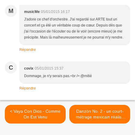
M
musicMe
05/01/2015 16:17
J'adore ce chef d'orchestre. J'ai regardé sur ARTE tout un
concert et ça été un véritable coup de cœur. Depuis dès que
j'ai l'occasion de l'écouter ou de le voir (encore mieux) je me
précipite. Mais là malheureusement je ne pourrai m'y rendre.
Répondre
C
covix
05/01/2015 15:37
Dommage, je n'y serais pas.<br /> @mitié
Répondre
< Vaya Con Dios - Comme
Danzón No. 2 - un court-
On Est Venu
métrage mexicain réalisé
en 2009 sur un thème
musical d'Arturo Márquez >