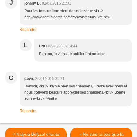
J
johnny D.
02/03/2016 21:31
Pour les fans un livre vient de sortir <br /> <br />
http://www.demislegrec.com/francais/demislivre.html
Répondre
L
LNO
03/03/2016 14:44
Bonjour, je viens de publier l'information.
C
covix
26/01/2015 21:21
Bonsoir, <br /> J'aime bien ses chansons, il reste avec nous et
nous pouvons toujours apprécier ses chansons.<br /> Bonne
soirée<br /> @mitié
Répondre
< Najoua Belyzel chante
« Ne sais tu pas que la