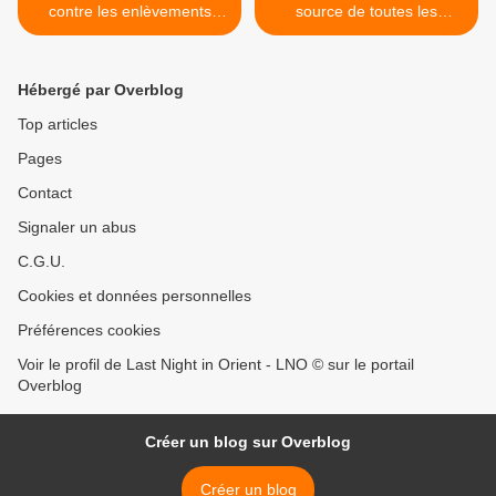
contre les enlèvements
source de toutes les
d'enfants
misères du monde, ce n’est
pas la mort, mais la crainte
de la mort » (Epictète) >
Hébergé par Overblog
Top articles
Pages
Contact
Signaler un abus
C.G.U.
Cookies et données personnelles
Préférences cookies
Voir le profil de Last Night in Orient - LNO © sur le portail
Overblog
Créer un blog sur Overblog
Créer un blog