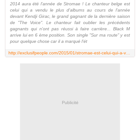
2014 aura été l'année de Stromae ! Le chanteur belge est
celui qui a vendu le plus d'albums au cours de l'année
devant Kendji Girac, le grand gagnant de la dernière saison
de "The Voice". Le chanteur fait oublier les précédents
gagnants qui n'ont pas réussi à faire carrière... Black M
arrive lui en 6 ème position. Son single "Sur ma route" y est
pour quelque chose car il a marqué l'ét
http://exclusifpeople.com/2015/01/stromae-est-celui-qui-a-vendu-le-plus-d-albums-en-france-en-2014.html
Publicité