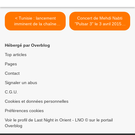
< Tunisie : lancement
Concert de Mehdi Nabti
imminent de la chaîne
"Pulsar 3" le 3 avril 2015 à
télevisée Maghreb 24 TV
l'Agora de Marsa (Tunisie)
(Nilesat 10921/V/27500) :
>
dédiée à la musique et aux
Hébergé par Overblog
divertissement
Top articles
Pages
Contact
Signaler un abus
C.G.U.
Cookies et données personnelles
Préférences cookies
Voir le profil de Last Night in Orient - LNO © sur le portail
Overblog