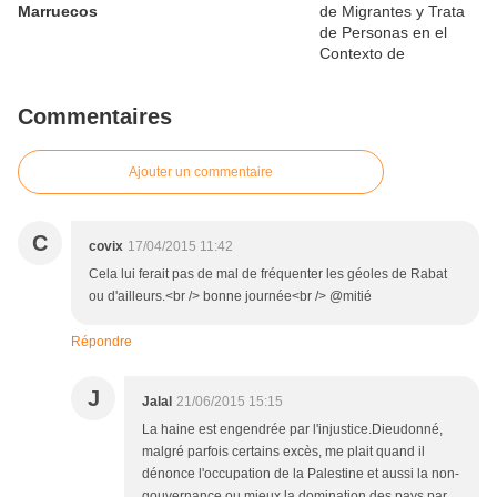
Marruecos
Commentaires
Ajouter un commentaire
C
covix
17/04/2015 11:42
Cela lui ferait pas de mal de fréquenter les géoles de Rabat
ou d'ailleurs.<br /> bonne journée<br /> @mitié
Répondre
J
Jalal
21/06/2015 15:15
La haine est engendrée par l'injustice.Dieudonné,
malgré parfois certains excès, me plait quand il
dénonce l'occupation de la Palestine et aussi la non-
gouvernance ou mieux la domination des pays par