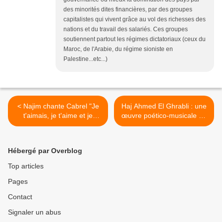
des minorités dites financières, par des groupes
capitalistes qui vivent grâce au vol des richesses des
nations et du travail des salariés. Ces groupes
soutiennent partout les régimes dictatoriaux (ceux du
Maroc, de l'Arabie, du régime sioniste en
Palestine...etc...)
< Najim chante Cabrel "Je
Haj Ahmed El Ghrabli : une
t'aimais, je t'aime et je
œuvre poético-musicale où
t'aimerais"
s’illustre l’amour courtois >
Hébergé par Overblog
Top articles
Pages
Contact
Signaler un abus