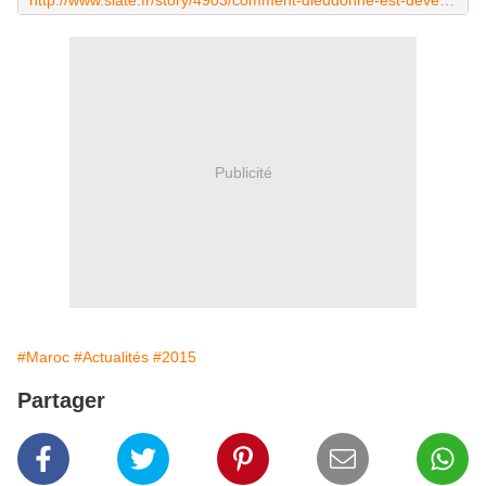
http://www.slate.fr/story/4903/comment-dieudonne-est-devenu-antisemite
Publicité
#Maroc
#Actualités
#2015
Partager