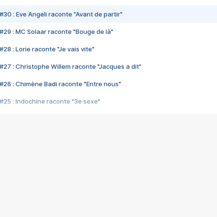
#30 : Eve Angeli raconte "Avant de partir"
#29 : MC Solaar raconte "Bouge de là"
28 : Lorie raconte "Je vais vite"
#27 : Christophe Willem raconte "Jacques a dit"
#26 : Chimène Badi raconte "Entre nous"
#25 : Indochine raconte "3e sexe"
#24 : Zaho raconte "C'est chelou"
#23 : Patrick Bruel raconte "Au café des délices"
#22 : Kyo raconte "Le chemin"
#21 : Nolwenn Leroy raconte "Cassé"
#20 : Patrick Hernandez raconte "Born to be alive"
#19 : Lorie raconte "Près de moi"