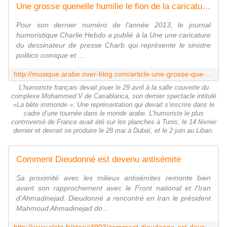
Une grosse quenelle humilie le fion de la caricature de Dieudonné : c'est sacrément comique - Last night in Orient
Pour son dernier numéro de l'année 2013, le journal
humoristique Charlie Hebdo a publié à la Une une caricature
du dessinateur de presse Charb qui représente le sinistre
politico comique et ...
http://musique.arabe.over-blog.com/article-une-grosse-que-u-nelle-humilie-le-fion-de-la-caricature-de-dieudonne-c-est-sacrement-comique-121877485.html
L’humoriste français devait jouer le 29 avril à la salle couverte du
complexe Mohammed V de Casablanca, son dernier spectacle intitulé
«La bête immonde ». Une représentation qui devait s’inscrire dans le
cadre d’une tournée dans le monde arabe. L’humoriste le plus
controversé de France avait été sur les planches à Tunis, le 14 février
dernier et devrait se produire le 28 mai à Dubaï, et le 2 juin au Liban.
Comment Dieudonné est devenu antisémite
Sa proximité avec les milieux antisémites remonte bien
avant son rapprochement avec le Front national et l'Iran
d'Ahmadinejad. Dieudonné a rencontré en Iran le président
Mahmoud Ahmadinejad do...