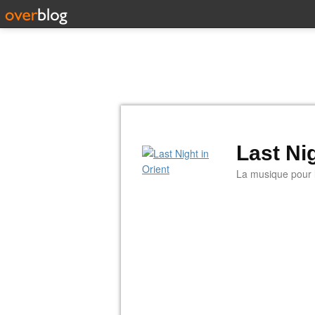
Last Nig
La musique pour la