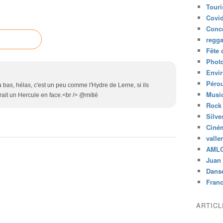
Tour
Covid
Conc
regg
Fête 
Phot
Envi
Péro
bas, hélas, c'est un peu comme l'Hydre de Lerne, si ils
Musiq
udrait un Hercule en face.<br /> @mitié
Rock
Silve
Ciné
valle
AML
Juan 
Dans
Fran
ARTIC