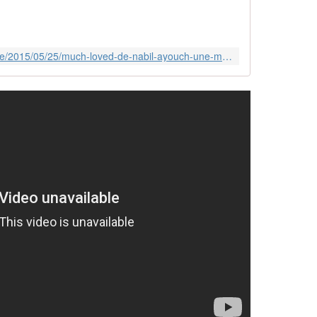
http://www.lemonde.fr/afrique/article/2015/05/25/much-loved-de-nabil-ayouch-une-mise-a-nu-qui-provoque-la-haine-au-maroc_4639787_3212.html