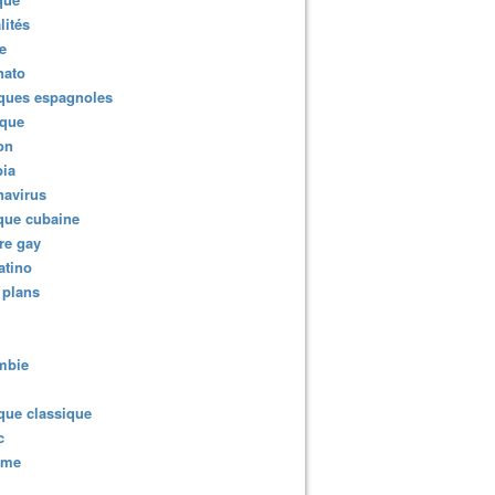
lités
e
nato
ques espagnoles
ique
ion
ia
navirus
que cubaine
re gay
atino
 plans
mbie
que classique
c
sme