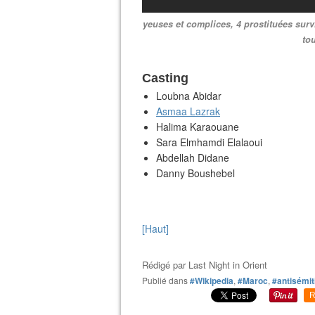
yeuses et complices, 4 prostituées survi
to
Casting
Loubna Abidar
Asmaa Lazrak
Halima Karaouane
Sara Elmhamdi Elalaoui
Abdellah Didane
Danny Boushebel
[Haut]
Rédigé par
Last Night in Orient
Publié dans
#Wikipedia
,
#Maroc
,
#antisémi
R