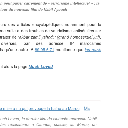
 peut parler carrément de « terrorisme intellectuel » : la
tour du nouveau film de Nabil Ayouch
acre des articles encyclopédiques notamment pour le
ne suite à des troubles de vandalisme antisémites sur
t traiter de
"akbar zamll yahodii" (grand homosexuel juif),
verses, par des adresse IP marocaines
is qu'une autre IP
89.95.6.71
mentionne que
les nazis
nt alors la page
Much Loved
Much Loved de Nabil Ayouch : une mise à nu qui provoque la haine au Maroc
Much Loved, le dernier film du cinéaste marocain Nabil
des réalisateurs à Cannes, suscite, au Maroc, un