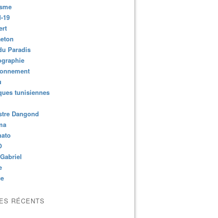
isme
-19
ert
aeton
du Paradis
ographie
ronnement
u
ues tunisiennes
stre Dangond
ma
nato
O
Gabriel
e
ce
LES RÉCENTS