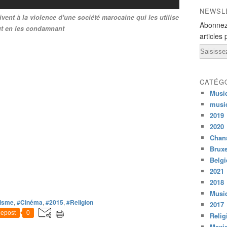
NEWSL
vent à la violence d'une société marocaine qui les utilise
Abonnez
ut en les condamnant
articles 
Email
CATÉG
Musi
musi
2019
2020
Chans
Bruxe
Belg
2021
2018
Musiq
tisme
,
#Cinéma
,
#2015
,
#Religion
2017
epost
0
Relig
Mexi