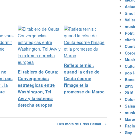
Actua
Smul
Valle
musi
Polit
citat
Cumb
Coro
Musi
Reflets ternis :
Cultu
 ne
El tablero de Ceuta:
quand la crise de
pop l
nt pas
Convergencias
Ceuta écorne
Bons
 : la
estratégicas entre
l'image et la
2015
te
Washington, Tel
promesse du Maroc
2016
Aviv y la extrema
Colo
derecha europea
Salsa
musi
Maro
Ces mots de Driss Benali... »
Raci
Gay