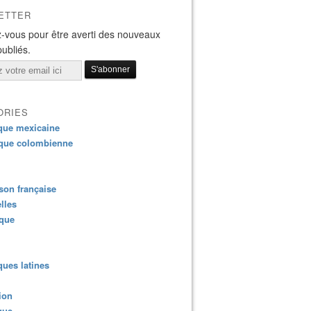
ETTER
-vous pour être averti des nouveaux
publiés.
ORIES
que mexicaine
que colombienne
on française
lles
ique
ues latines
ion
que