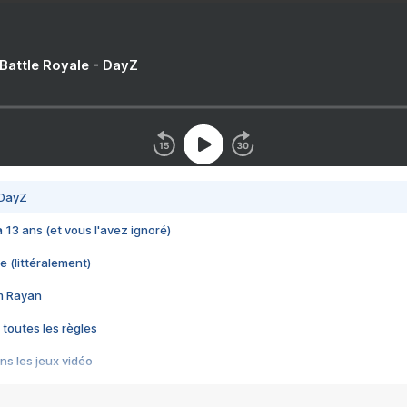
 Battle Royale - DayZ
 DayZ
 a 13 ans (et vous l'avez ignoré)
e (littéralement)
im Rayan
 toutes les règles
s les jeux vidéo
us choquant de Rockstar ? - Le scandale BULLY