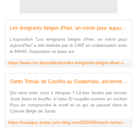
Les émigrants belges d'hier, un miroir pour aujourd'hui (brochure et cahier pédagogique) - CIRÉ asbl
L'exposition "Les émigrants belges d'hier, un miroir pour
aujourd'hui" a été réalisée par le CIRÉ en collaboration avec
le MRAX, l'exposition se base sur
https://www.cire.be/publication/les-emigrants-belges-dhier-un-miroir-pour-aujourdhui-brochure-et-cahier-pedagogique/
Santo Tomás de Castilla au Guatemala, ancienne colonie de peuplement belge afin de réduire la criminalité en Belgique - Last Night in Orient
Qui vient avec nous à Verapas ? Là-bas faudra pas bosser
Juste boire et bouffer à l'aise Et roupiller comme un cochon
Pour en comprendre le motif et ce qui se passait dans la
Colonie Belge de Santa
https://musique-arabe.over-blog.com/2020/06/santo-tomas-de-castilla-au-guatemala-ancienne-colonie-belge-afin-de-reduire-la-criminalite-en-belgique.html