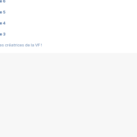
e 6
e 5
e 4
e 3
s créatrices de la VF !
e 2
e 1
e Mektoub My Love arrive enfin ! Rencontre avec Shaïn Boumedine et Sal
i : après Toni en famille
elle réalise le bouleversant Dites lui que je l'aime
ais ! Rencontre autour de Vie privée de Rebecca Zlotowski
 de Marguerite, Grave... Rencontre avec Ella Rumpf
 Les Rêveurs, un film intime sur la santé mentale