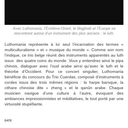
Avec Luthomania, l’Extrême-Orient, le Maghreb et l’Europe se
rencontrent autour d’un instrument des plus anciens : le luth.
Luthomania représente à lui seul l’incarnation des termes «
multiculturalisme » et « musique du monde ». Comme son nom
l’indique, ce trio belge réunit des instruments apparentés au luth
issus des quatre coins du monde. Vous y entendrez ainsi le pipa
chinois, dialoguer avec l’oud arabe ainsi qu’avec le luth et le
théorbe d’Occident. Pour ce concert singulier, Luthomania
bénéficie du concours du Trio Cuerdas, composé d’instruments à
cordes issus des trois mêmes régions : la harpe baroque, la
cithare chinoise dite « zheng » et le qanûn arabe. Chaque
musicien navigue d’une culture à l’autre, évoquant des
ambiances impressionnistes et méditatives, le tout porté par une
virtuosité stupéfiante.
DATE