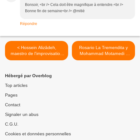
Bonsoir, <br /> Cela doit être magnifique à entendre.<br />
Bonne fin de semaine<br /> @mitié
Répondre
< Hossein Alizâdeh,
Rosario La Tremendita y
maestro de l'improvisation
Mohammad Motamedi -
musicale viendra présenter
Qasida pour une
son nouveau projet musical
représentation unique aux
aux Bozar (Bruxelles)
Bozar (Bruxelles) le 10
Hébergé par Overblog
mars 2016 >
Top articles
Pages
Contact
Signaler un abus
C.G.U.
Cookies et données personnelles