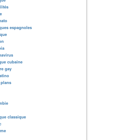
lités
e
nato
ques espagnoles
ique
ion
ia
navirus
que cubaine
re gay
atino
 plans
mbie
que classique
c
sme