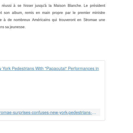
 réussi à se hisser jusqu'à la Maison Blanche. Le président
t son album, remis en main propre par le premier ministre
se à de nombreux Américains qui trouveront en Stromae une
ans sa jeunesse.
Stromae Sur
B
e
l
g
i
a
http://pitchfork.com/news/60962-stromae-surprises-confuses-new-york-pedestrians-with-papaoutai-performances-in-new-video/
n
a
r
t