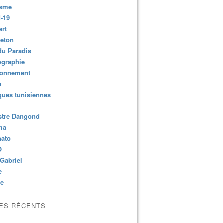
isme
-19
ert
aeton
du Paradis
ographie
ronnement
u
ues tunisiennes
stre Dangond
ma
nato
O
Gabriel
e
ce
LES RÉCENTS