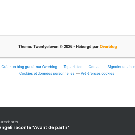
m
e
d
w
i
t
h
h
Theme: Twentyeleven © 2026 -
Hébergé par
Overblog
i
m
a
Créer un blog gratuit sur Overblog
Top articles
Contact
Signaler un abu
t
Cookies et données personnelles
Préférences cookies
C
o
a
c
h
e
l
l
Purecharts
a
ngeli raconte "Avant de partir"
)