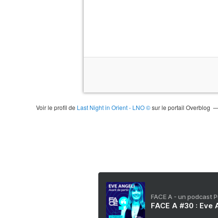
Voir le profil de
Last Night in Orient - LNO ©
sur le portail Overblog
FACE A - un podcast 
FACE A #30 : Eve A