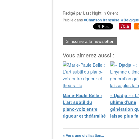
Rédigé par
Last Night in Orient
Publié dans
#Chanson française
,
#Belgique
R
S'inscrire à la newsletter
Vous aimerez aussi :
Marie-Paule Belle :
​« Djadja » : 
L'art subtil du
ultime d'une
piano-voix entre
génération qu
rigueur et théâtralité
laisse plus fa
« Vers une civilisation...