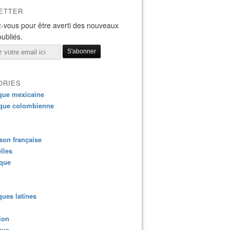
ETTER
-vous pour être averti des nouveaux
publiés.
ORIES
que mexicaine
que colombienne
on française
lles
ique
ues latines
ion
que