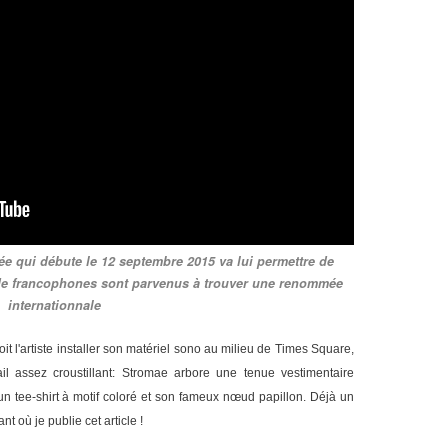
née qui débute le 12 septembre 2015 va lui permettre de
u de francophones sont parvenus à trouver une renommée
internationnale
oit l'artiste installer son matériel sono au milieu de Times Square,
l assez croustillant: Stromae arbore une tenue vestimentaire
r un tee-shirt à motif coloré et son fameux nœud papillon.
Déjà un
nt où je publie cet article !