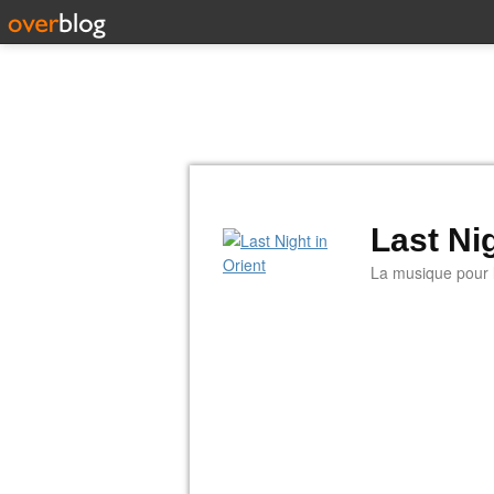
Last Nig
La musique pour la