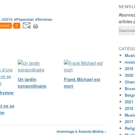
i
NEWSL
s
Abonnez
t
,
#2015
,
#Papaoutai
,
#Stromae
articles 
S
epost
0
Email
t
r
o
m
CATÉG
a
Musi
e
musi
i
2019
s
2020
a
Un jardin
Frank Michael est
Chans
h
extraordinaire
mort
Bruxe
u
L'hymne
Belg
g
e
2021
i ne se
s
2018
ire
t
Musiq
a
2017
r
Relig
Hommage à Antonio Molina »
i
Mexi