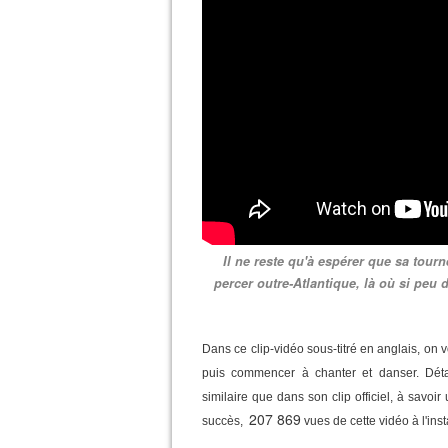
Il ne reste qu'à espérer que sa tour
percer outre-Atlantique, là où si pe
Dans ce clip-vidéo sous-titré en anglais, on v
puis commencer à chanter et danser. Détai
similaire que dans son clip officiel, à savoi
207 869
succès,
vues de cette vidéo à l'insta