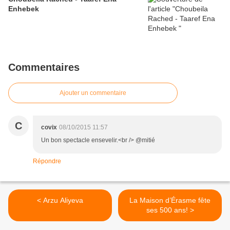
Enhebek
Commentaires
Ajouter un commentaire
C
covix
08/10/2015 11:57
Un bon spectacle ensevelir.<br /> @mitié
Répondre
< Arzu Aliyeva
La Maison d’Érasme fête
ses 500 ans! >