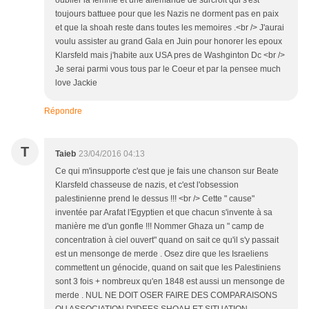
oublier la femme et une allemande de surcroit qui s'est
toujours battuee pour que les Nazis ne dorment pas en paix
et que la shoah reste dans toutes les memoires .<br /> J'aurai
voulu assister au grand Gala en Juin pour honorer les epoux
Klarsfeld mais j'habite aux USA pres de Washginton Dc <br />
Je serai parmi vous tous par le Coeur et par la pensee much
love Jackie
Répondre
T
Taieb
23/04/2016 04:13
Ce qui m'insupporte c'est que je fais une chanson sur Beate
Klarsfeld chasseuse de nazis, et c'est l'obsession
palestinienne prend le dessus !!! <br /> Cette " cause"
inventée par Arafat l'Egyptien et que chacun s'invente à sa
manière me d'un gonfle !!! Nommer Ghaza un " camp de
concentration à ciel ouvert" quand on sait ce qu'il s'y passait
est un mensonge de merde . Osez dire que les Israeliens
commettent un génocide, quand on sait que les Palestiniens
sont 3 fois + nombreux qu'en 1848 est aussi un mensonge de
merde . NUL NE DOIT OSER FAIRE DES COMPARAISONS