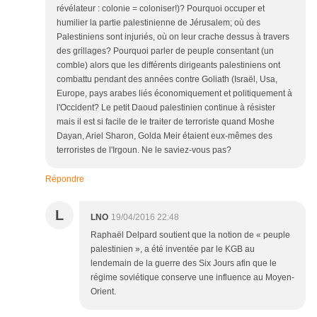
révélateur : colonie = coloniser!)? Pourquoi occuper et
humilier la partie palestinienne de Jérusalem; où des
Palestiniens sont injuriés, où on leur crache dessus à travers
des grillages? Pourquoi parler de peuple consentant (un
comble) alors que les différents dirigeants palestiniens ont
combattu pendant des années contre Goliath (Israël, Usa,
Europe, pays arabes liés économiquement et politiquement à
l'Occident? Le petit Daoud palestinien continue à résister
mais il est si facile de le traiter de terroriste quand Moshe
Dayan, Ariel Sharon, Golda Meir étaient eux-mêmes des
terroristes de l'Irgoun. Ne le saviez-vous pas?
Répondre
L
LNO
19/04/2016 22:48
Raphaël Delpard soutient que la notion de « peuple
palestinien », a été inventée par le KGB au
lendemain de la guerre des Six Jours afin que le
régime soviétique conserve une influence au Moyen-
Orient.