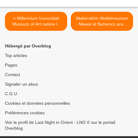
< Millennium Iconoclast
Abderrahim Abdelmoumen
Museum of Art redore le
- Mawal et flamenco arabe
blason de Molenbeek en
à l'institut du monde arabe
ouvrant ses portes
en 2013 >
Hébergé par Overblog
Top articles
Pages
Contact
Signaler un abus
C.G.U.
Cookies et données personnelles
Préférences cookies
Voir le profil de Last Night in Orient - LNO © sur le portail
Overblog