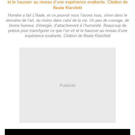
Homère a fait L’Iliade, et ce pouvoir nous l’avons tous, sinon dans le
domaine de l’art, du moins dans celui de la vie. Un peu de courage, de
bonne humeur, d’énergie, d’attachement à l’humanité. Beaucoup de
poésie pour transfigurer ce que l’on vit et le hausser au niveau d’une
expérience exaltante. Citation de Beate Klarsfeld
Publicité