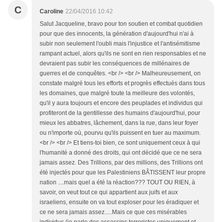
C
Caroline
22/04/2016 10:42
Salut Jacqueline, bravo pour ton soutien et combat quotidien
pour que des innocents, la génération d'aujourd'hui n'ai à
subir non seulement l'oubli mais l'injustice et l'antisémitisme
rampant actuel, alors qu'ils ne sont en rien responsables et ne
devraient pas subir les conséquences de millénaires de
guerres et de conquêtes. <br /> <br /> Malheureusement, on
constate malgré tous les efforts et progrès effectués dans tous
les domaines, que malgré toute la meilleure des volontés,
qu'il y aura toujours et encore des peuplades et individus qui
profiteront de la gentillesse des humains d'aujourd'hui, pour
mieux les abbatres, lâchement, dans la rue, dans leur foyer
ou n'importe où, pourvu qu'ils puissent en tuer au maximum.
<br /> <br /> Et tiens-toi bien, ce sont uniquement ceux à qui
l'humanité a donné des droits, qui ont décidé que ce ne sera
jamais assez. Des Trillions, par des millions, des Trillions ont
été injectés pour que les Palestiniens BÂTISSENT leur propre
nation ....mais quel a été la réaction??? TOUT OU RIEN, à
savoir, on veut tout ce qui appartient aux juifs et aux
israeliens, ensuite on va tout exploser pour les éradiquer et
ce ne sera jamais assez.....Mais ce que ces misérables