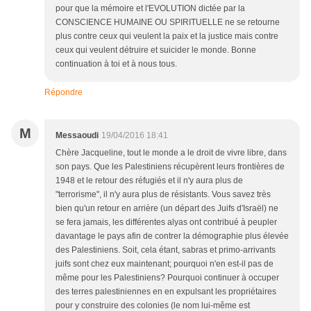
pour que la mémoire et l'EVOLUTION dictée par la
CONSCIENCE HUMAINE OU SPIRITUELLE ne se retourne
plus contre ceux qui veulent la paix et la justice mais contre
ceux qui veulent détruire et suicider le monde. Bonne
continuation à toi et à nous tous.
Répondre
M
Messaoudi
19/04/2016 18:41
Chère Jacqueline, tout le monde a le droit de vivre libre, dans
son pays. Que les Palestiniens récupèrent leurs frontières de
1948 et le retour des réfugiés et il n'y aura plus de
"terrorisme", il n'y aura plus de résistants. Vous savez très
bien qu'un retour en arrière (un départ des Juifs d'Israël) ne
se fera jamais, les différentes alyas ont contribué à peupler
davantage le pays afin de contrer la démographie plus élevée
des Palestiniens. Soit, cela étant, sabras et primo-arrivants
juifs sont chez eux maintenant; pourquoi n'en est-il pas de
même pour les Palestiniens? Pourquoi continuer à occuper
des terres palestiniennes en en expulsant les propriétaires
pour y construire des colonies (le nom lui-même est