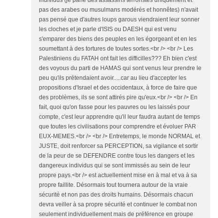
individus (je parle des assassins terroristes uniquement et
pas des arabes ou musulmans modérés et honnêtes) n'avait
pas pensé que d'autres loups garous viendraient leur sonner
les cloches et je parle d'ISIS ou DAESH qui est venu
s'emparer des biens des peuples en les égorgeant et en les
soumettant à des tortures de toutes sortes.<br /> <br /> Les
Palestiniens du FATAH ont fait les difficilles??? Eh bien c'est
des voyous du parti de HAMAS qui sont venus leur prendre le
peu qu'ils prétendaient avoir.....car au lieu d'accepter les
propositions d'Israel et des occidentaux, à force de faire que
des problèmes, ils se sont attirés pire qu'eux.<br /> <br /> En
fait, quoi qu'on fasse pour les pauvres ou les laissés pour
compte, c'est leur apprendre qu'il leur faudra autant de temps
que toutes les civilisations pour comprendre et évoluer PAR
EUX-MEMES.<br /> <br /> Entretemps, le monde NORMAL et
JUSTE, doit renforcer sa PERCEPTION, sa vigilance et sortir
de la peur de se DEFENDRE contre tous les dangers et les
dangereux individus qui se sont immissés au sein de leur
propre pays.<br /> est actuellement mise en à mal et va à sa
propre faillite. Désormais tout tournera autour de la vraie
sécurité et non pas des droits humains. Désormais chacun
devra veiller à sa propre sécurité et continuer le combat non
seulement individuellement mais de préférence en groupe