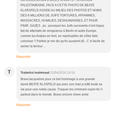
OU ASSOCIATION D'IDEES SHOAH ET SITUATION
PALESTINIENNE, FACE A CETTE PHOTO DE BEATE
KLARSFELD ASSISE AU MILIEU DES PHOTOS ET NOMS
DES 6 MILLIONS DE JUIFS TORTURES, AFFAMMES,
MASSACRES, HUMILIES, DESHUMANISES, ET POUR
FINIR, GAZES . ps : pourquoi les Juifs survivants n'ont ilspas
fait de attentats de vengeance à Berlin et autre Europe,
comme les Arabes en font, en représailles de s'être faits
coloniser ? Parfois je me dis qu'ils auraient dû . C si facile de
semer la terreur ...
Répondre
T
Trabelssi mahmoud
22/04/2016 19:16
BravoJacqueline pour ce bel hommage à une grande
dame:BEATE KLASFELD qui,avec son mari,a lutté toute sa
vie pour une noble cause :Traquer les criminels nazis<br />
partout dans le monde .Bravo encore chere amie
Répondre