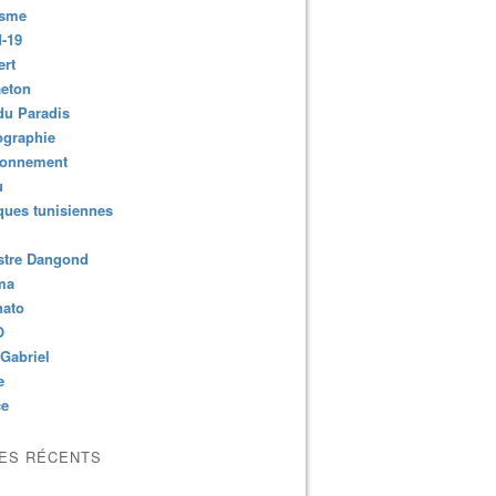
isme
-19
ert
aeton
du Paradis
ographie
ronnement
u
ues tunisiennes
stre Dangond
ma
nato
O
Gabriel
e
ce
LES RÉCENTS