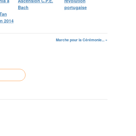
ia à
Ascension C.P.E.
révolution
Bach
portugaise
Tan
en 2014
Marche pour la Cérémonie... »