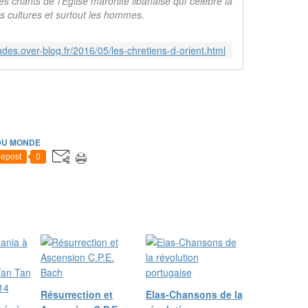
es chants de l'Eglise maronite libanaise qui célèbre la
es cultures et surtout les hommes.
itudes.over-blog.fr/2016/05/les-chretiens-d-orient.html
DU MONDE
epost
0
Résurrection et
Elas-Chansons de la