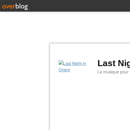
Last Nig
La musique pour la