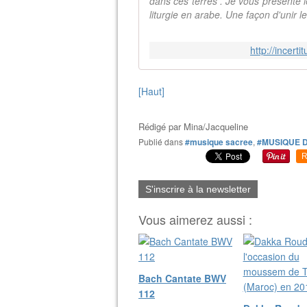
dans ces terres . Je vous présente l
liturgie en arabe. Une façon d'unir l
http://incert
[Haut]
Rédigé par
Mina/Jacqueline
Publié dans
#musique sacree
,
#MUSIQUE 
R
S'inscrire à la newsletter
Vous aimerez aussi :
Bach Cantate BWV
112