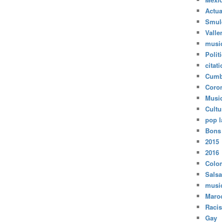
Actua
Smul
Valle
musi
Polit
citat
Cumb
Coro
Musi
Cultu
pop l
Bons
2015
2016
Colo
Salsa
musi
Maro
Raci
Gay