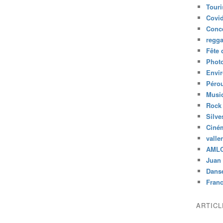
Tour
Covid
Conc
regg
Fête 
Phot
Envi
Péro
Musiq
Rock
Silve
Ciné
valle
AML
Juan 
Dans
Fran
ARTIC