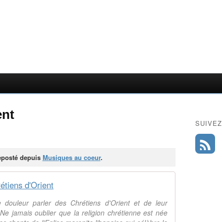
ent
SUIVEZ
reposté depuis
Musiques au coeur
.
étiens d'Orient
douleur parler des Chrétiens d'Orient et de leur
Ne jamais oublier que la religion chrétienne est née