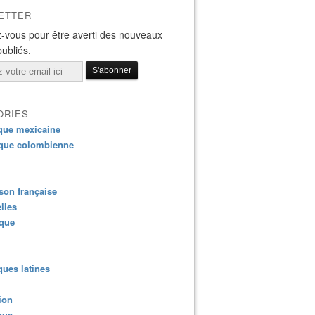
ETTER
-vous pour être averti des nouveaux
publiés.
ORIES
que mexicaine
que colombienne
on française
lles
ique
ues latines
ion
que