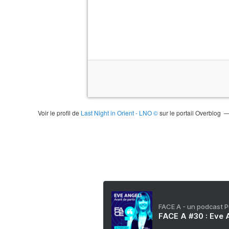
Voir le profil de
Last Night in Orient - LNO ©
sur le portail Overblog
FACE A - un podcast 
FACE A #30 : Eve A