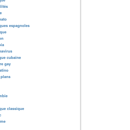
lités
e
nato
ques espagnoles
ique
ion
ia
navirus
que cubaine
re gay
atino
 plans
mbie
que classique
c
sme