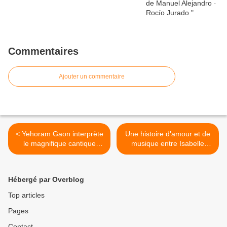
Commentaires
Ajouter un commentaire
< Yehoram Gaon interprète
Une histoire d'amour et de
le magnifique cantique
musique entre Isabelle
sépharade Avre tu puerta
Lambert et Ivan Paduart. >
cerrada
Hébergé par Overblog
Top articles
Pages
Contact