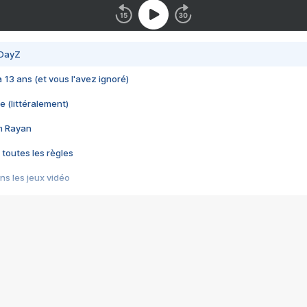
 DayZ
 a 13 ans (et vous l'avez ignoré)
e (littéralement)
im Rayan
 toutes les règles
s les jeux vidéo
us choquant de Rockstar ? - Le scandale BULLY
e plus moche de Steam
du RÊVE tourne au CAUCHEMAR
pendant 8 heures
it… à tort