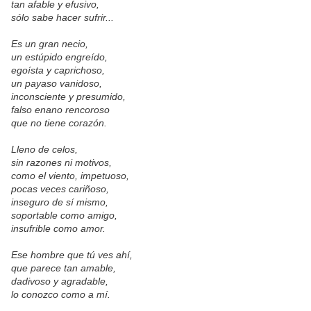
tan afable y efusivo,
sólo sabe hacer sufrir...
Es un gran necio,
un estúpido engreído,
egoísta y caprichoso,
un payaso vanidoso,
inconsciente y presumido,
falso enano rencoroso
que no tiene corazón.
Lleno de celos,
sin razones ni motivos,
como el viento, impetuoso,
pocas veces cariñoso,
inseguro de sí mismo,
soportable como amigo,
insufrible como amor.
Ese hombre que tú ves ahí,
que parece tan amable,
dadivoso y agradable,
lo conozco como a mí.