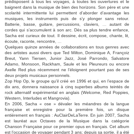
prédisposent à tous les voyages, à toutes les ouvertures et le
baignent dans la musique de bien des horizons. Son père et une
scolarité intermittente lui permettent d’aborder d’avantage les
musiques, les instruments puis de s’y plonger sans retour.
Batterie, basse, guitare, percussions, claviers, … autant de
cordes qui s’accumulent à son arc. Dès sa plus tendre enfance,
Sacha est curieux de tout. Il dessine, écrit, compose, chante, lit,
écoute, raconte, rencontre, …
Quelques quinze années de collaborations en tous genres avec
des artistes aussi divers que Ted Milton, Dominique A, Françoiz
Breut, Yann Tiersen, Junior Jazz, José Parrondo, Salvatore
Adamo, Monsoon, Rackham, Saule et les Pleureurs ou encore
Axelle Red plus récemment ne l’éloignent pourtant pas de ses
deux projets musicaux personnels.
Zop Hop Op, le groupe qu'il créé en 1996 et qui, en l’espace de
dix ans, donnera naissance à cinq superbes albums teintés de
rock alternatif expérimental en anglais (Welcome, Red Poppies,
Western, Interludes et Mangrovia).
En 2006, Sacha « ose » dévaler les méandres de la langue
française et enregistre pour la première fois, un disque
entièrement en français : AuClairDeLaTerre. En juin 2007, Sacha
est lauréat aux Octaves de la Musique dans la catégorie
Chanson Française pour ce premier opus en français. Cet album
est l’occasion de voyager pendant 3 ans; depuis sa sortie, il a été