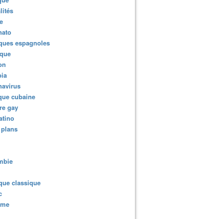
lités
e
nato
ques espagnoles
ique
ion
ia
navirus
que cubaine
re gay
atino
 plans
mbie
que classique
c
sme