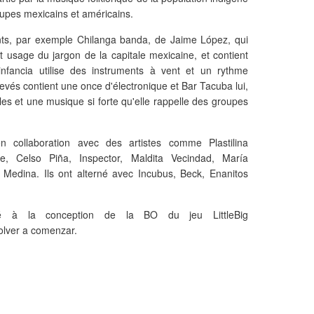
oupes mexicains et américains.
nts, par exemple Chilanga banda, de Jaime López, qui
it usage du jargon de la capitale mexicaine, et contient
nfancia utilise des instruments à vent et un rythme
evés contient une once d'électronique et Bar Tacuba lui,
es et une musique si forte qu'elle rappelle des groupes
 collaboration avec des artistes comme Plastilina
, Celso Piña, Inspector, Maldita Vecindad, María
a Medina. Ils ont alterné avec Incubus, Beck, Enanitos
pé à la conception de la BO du jeu LittleBig
Volver a comenzar.