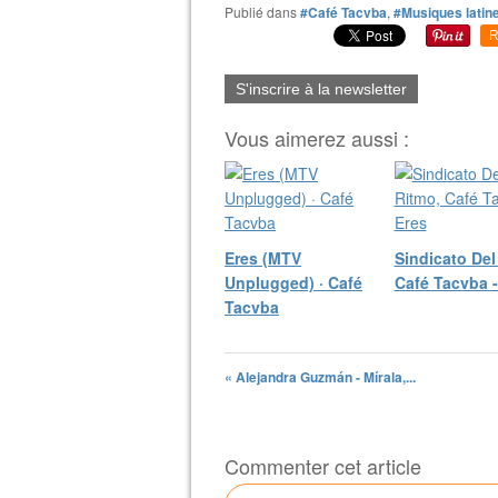
Publié dans
#Café Tacvba
,
#Musiques latin
R
S'inscrire à la newsletter
Vous aimerez aussi :
Eres (MTV
Sindicato Del
Unplugged) · Café
Café Tacvba -
Tacvba
« Alejandra Guzmán - Mírala,...
Commenter cet article