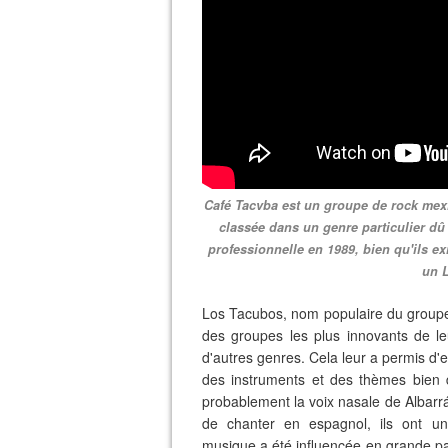
Café Tacvba est un groupe de rock mexi
classée dans un genre particulier dû 
professionnelle en 1989, bien qu'ils e
un 
Los Tacubos, nom populaire du groupe,
des groupes les plus innovants de le
d'autres genres. Cela leur a permis d'
des instruments et des thèmes bien di
probablement la voix nasale de Albarr
de chanter en espagnol, ils ont une
musique a été influencée en grande par