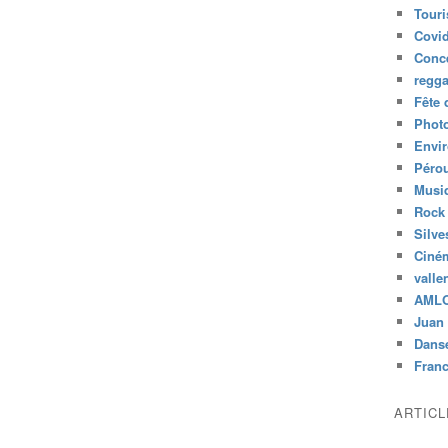
Tour
Covid
Conc
regg
Fête 
Phot
Envi
Péro
Musiq
Rock
Silve
Ciné
valle
AML
Juan 
Dans
Fran
ARTIC