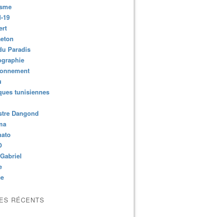
isme
-19
ert
aeton
du Paradis
ographie
ronnement
u
ues tunisiennes
stre Dangond
ma
nato
O
Gabriel
e
ce
LES RÉCENTS