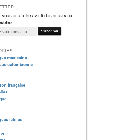
ETTER
-vous pour être averti des nouveaux
publiés.
ORIES
que mexicaine
que colombienne
on française
lles
ique
ues latines
ion
que