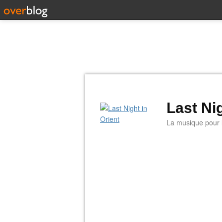
Last Nig
La musique pour la