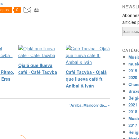
es
NEWSL
epost
0
Abonnez
articles 
Email
CATÉG
Musi
musi
Ojalá que llueva
2019
 Ritmo,
café · Café Tacvba
Café Tacvba - Ojalá
2020
 Eres
que llueva café ft.
Chans
Aníbal & Iván
Bruxe
Belg
2021
'Arriba, Maricón' de... »
2018
Musiq
2017
Relig
Mexi