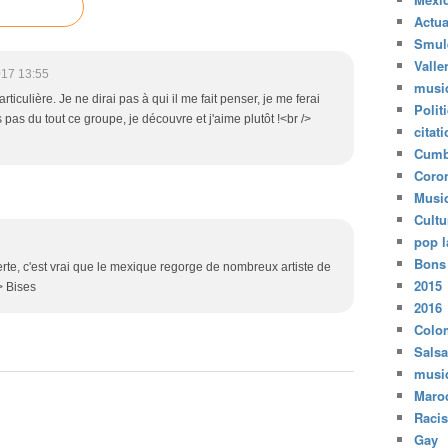
Actua
Smul
Valle
017 13:55
musi
rticulière. Je ne dirai pas à qui il me fait penser, je me ferai
Polit
 pas du tout ce groupe, je découvre et j'aime plutôt !<br />
citat
Cumb
Coro
Musi
Cultu
pop l
Bons
rte, c'est vrai que le mexique regorge de nombreux artiste de
2015
> Bises
2016
Colo
Salsa
musi
Maro
Raci
Gay