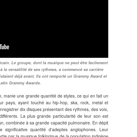
cain. Le groupe, dont la musique ne peut être facilement
à la versatilité de ses rythmes, a commencé sa carrière
xistaient déjà avant. Ils ont remporté un Grammy Award et
Latin Grammy Awards.
 manie une grande quantité de styles, ce qui en fait un
ur pays, ayant touché au hip-hop, ska, rock, metal et
enregistrer dix disques présentant des rythmes, des voix,
fférents. La plus grande particularité de leur son est
án, combinée à sa grande capacité pulmonaire. En dépit
 significative quantité d'adeptes anglophones. Leur
tie par la musique folklorique de la population indigène