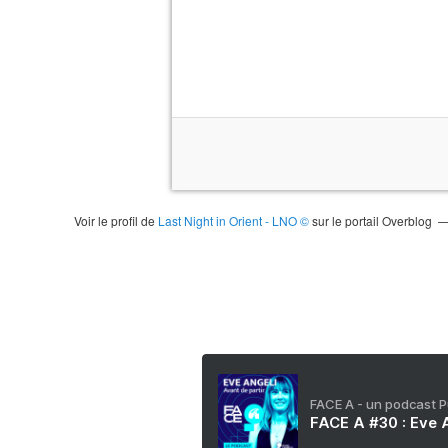
Voir le profil de
Last Night in Orient - LNO ©
sur le portail Overblog
FACE A - un podcast 
FACE A #30 : Eve A