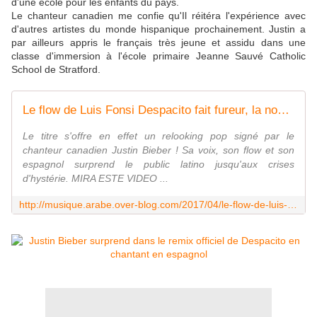
d'une école pour les enfants du pays.
Le chanteur canadien me confie qu'Il réitéra l'expérience avec
d'autres artistes du monde hispanique prochainement. Justin a
par ailleurs appris le français très jeune et assidu dans une
classe d'immersion à l'école primaire Jeanne Sauvé Catholic
School de Stratford.
Le flow de Luis Fonsi Despacito fait fureur, la nouvelle version de Justin Bieber surprend ! - LNO
Le titre s'offre en effet un relooking pop signé par le
chanteur canadien Justin Bieber ! Sa voix, son flow et son
espagnol surprend le public latino jusqu'aux crises
d'hystérie. MIRA ESTE VIDEO ...
http://musique.arabe.over-blog.com/2017/04/le-flow-de-luis-fonsi-despacito-fait-fureur-la-nouvelle-version-de-justin-bieber-surprend.html