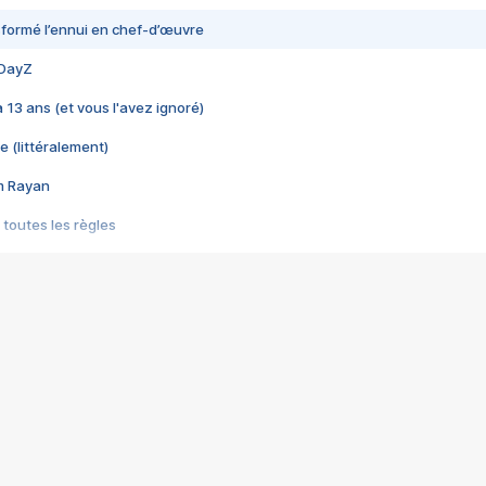
nsformé l’ennui en chef-d’œuvre
 DayZ
 a 13 ans (et vous l'avez ignoré)
e (littéralement)
im Rayan
 toutes les règles
s les jeux vidéo
us choquant de Rockstar ? - Le scandale BULLY
e plus moche de Steam
du RÊVE tourne au CAUCHEMAR
pendant 8 heures
it… à tort