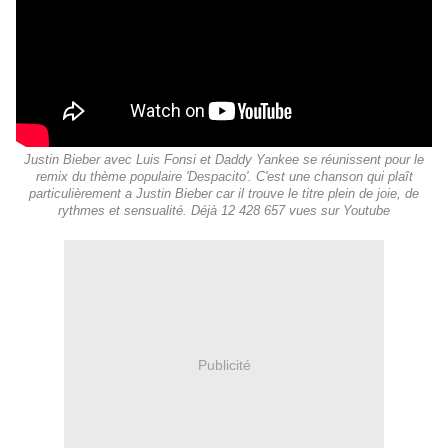
Justin Bieber avec Luis Fonsi et Daddy Yankee se réunissent pour le
remix du thème populaire 'Despacito'. C'est une chanson qui plaît
particulièrement a Justin Bieber car il trouve le titre plein de joie, de
rythmes et sensualité. Déjà 12 428 657 vues sur Youtube
Publicité