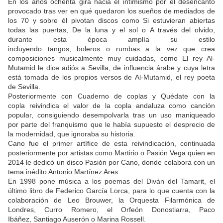
En los años ochenta gira hacia el intimismo por el desencanto
provocado tras ver en qué quedaron los sueños de mediados de
los 70 y sobre él pivotan discos como Si estuvieran abiertas
todas las puertas, De la luna y el sol o A través del olvido,
durante esta época amplía su estilo
incluyendo tangos, boleros o rumbas a la vez que crea
composiciones musicalmente muy cuidadas, como El rey Al-
Mutamid le dice adiós a Sevilla, de influencia árabe y cuya letra
está tomada de los propios versos de Al-Mutamid, el rey poeta
de Sevilla.
Posteriormente con Cuaderno de coplas y Quédate con la
copla reivindica el valor de la copla andaluza como canción
popular, consiguiendo desempolvarla tras un uso maniqueado
por parte del franquismo que le había supuesto el desprecio de
la modernidad, que ignoraba su historia.
Cano fue el primer artífice de esta reivindicación, continuada
posteriormente por artistas como Martirio o Pasión Vega quien en
2014 le dedicó un disco Pasión por Cano, donde colabora con un
tema inédito Antonio Martínez Ares.
En 1998 pone música a los poemas del Diván del Tamarit, el
último libro de Federico García Lorca, para lo que cuenta con la
colaboración de Leo Brouwer, la Orquesta Filarmónica de
Londres, Curro Romero, el Orfeón Donostiarra, Paco
Ibáñez, Santiago Auserón o Marina Rossell.