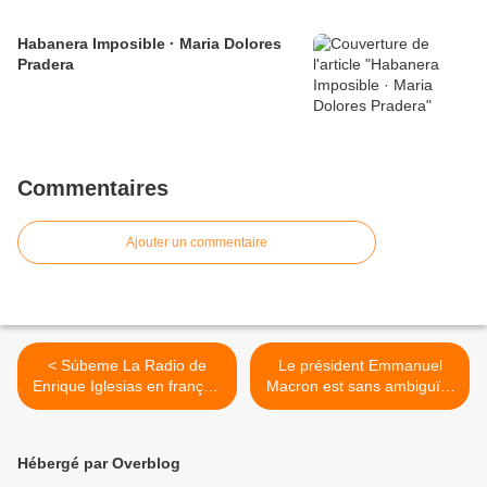
Habanera Imposible · Maria Dolores
Pradera
Commentaires
Ajouter un commentaire
< Súbeme La Radio de
Le président Emmanuel
Enrique Iglesias en français
Macron est sans ambiguïté
par Apimusic
sur le boycott : il est et
restera condamné ! >
Hébergé par Overblog