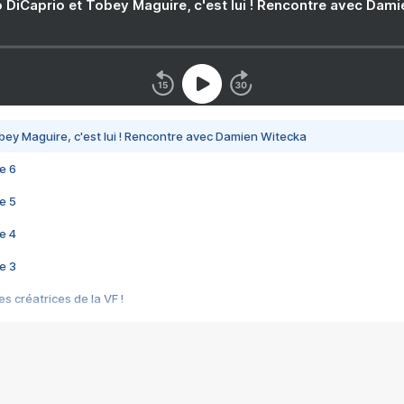
 DiCaprio et Tobey Maguire, c'est lui ! Rencontre avec Dam
bey Maguire, c'est lui ! Rencontre avec Damien Witecka
e 6
e 5
e 4
e 3
s créatrices de la VF !
e 2
e 1
e Mektoub My Love arrive enfin ! Rencontre avec Shaïn Boumedine et Sal