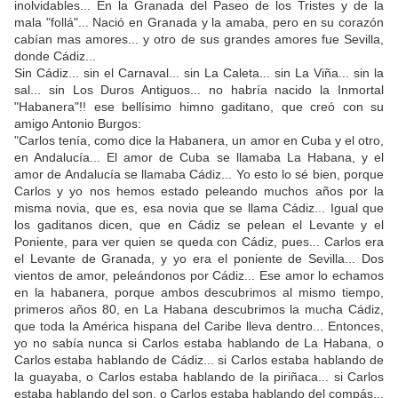
inolvidables... En la Granada del Paseo de los Tristes y de la
mala "follá"... Nació en Granada y la amaba, pero en su corazón
cabían mas amores... y otro de sus grandes amores fue Sevilla,
donde Cádiz...
Sin Cádiz... sin el Carnaval... sin La Caleta... sin La Viña... sin la
sal... sin Los Duros Antiguos... no habría nacido la Inmortal
"Habanera"!! ese bellísimo himno gaditano, que creó con su
amigo Antonio Burgos:
"Carlos tenía, como dice la Habanera, un amor en Cuba y el otro,
en Andalucía... El amor de Cuba se llamaba La Habana, y el
amor de Andalucía se llamaba Cádiz... Yo esto lo sé bien, porque
Carlos y yo nos hemos estado peleando muchos años por la
misma novia, que es, esa novia que se llama Cádiz... Igual que
los gaditanos dicen, que en Cádiz se pelean el Levante y el
Poniente, para ver quien se queda con Cádiz, pues... Carlos era
el Levante de Granada, y yo era el poniente de Sevilla... Dos
vientos de amor, peleándonos por Cádiz... Ese amor lo echamos
en la habanera, porque ambos descubrimos al mismo tiempo,
primeros años 80, en La Habana descubrimos la mucha Cádiz,
que toda la América hispana del Caribe lleva dentro... Entonces,
yo no sabía nunca si Carlos estaba hablando de La Habana, o
Carlos estaba hablando de Cádiz... si Carlos estaba hablando de
la guayaba, o Carlos estaba hablando de la piriñaca... si Carlos
estaba hablando del son, o Carlos estaba hablando del compás...