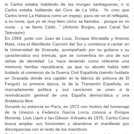
si Carlos estaba hablando de las murgas santiagueras, o si
Carlos estaba hablando del Coro de La Viña... Yo creo que
Carlos tomó La Habana como un espejo, para ver en él reflejada,
a su novia, que yo sé muy bien cómo se llamaba... porque es mi
novia... y se llama Cádiz..." (Antonio Burgos, para Canal Sur
Televisión)
En 1969, junto con Juan de Loxa, Enrique Moratalla y Antonio
Mata, crea el Manifiesto Canción del Sur y comienza a cantar en
la Universidad de Granada, acompañado por su guitarra y su
característica voz trémula, que se convertiría en una de sus
señas de identidad. Lo hace teniendo como referente una
memoria familiar republicana, ya que su abuelo había sido
fusilado al comienzo de la Guerra Civil Española (siendo fusilado
en Granada donde era capitán en la fábrica de pólvora de El
Fargue) su primera época, la de la Transición Española, es
marcadamente política y sus canciones se unen a la
reivindicación general de una España democrática y una
Andalucía libre.
Durante su estancia en París, en 1972 con motivo del homenaje
de la Unesco a Federico García Lorca conoce a Enrique
Morente, Lluis Llach o Ian Gibson. A finales de 1975, Carlos Cano
busca ampliar sus horizontes y abandona el manifiesto por
discrepancias con el resto de los miembros.