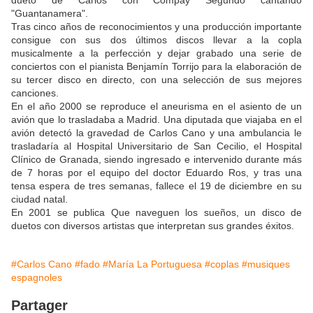
dueto de Carlos con Compay Segundo cantando
"Guantanamera".
Tras cinco años de reconocimientos y una producción importante
consigue con sus dos últimos discos llevar a la copla
musicalmente a la perfección y dejar grabado una serie de
conciertos con el pianista Benjamín Torrijo para la elaboración de
su tercer disco en directo, con una selección de sus mejores
canciones.
En el año 2000 se reproduce el aneurisma en el asiento de un
avión que lo trasladaba a Madrid. Una diputada que viajaba en el
avión detectó la gravedad de Carlos Cano y una ambulancia le
trasladaría al Hospital Universitario de San Cecilio, el Hospital
Clínico de Granada, siendo ingresado e intervenido durante más
de 7 horas por el equipo del doctor Eduardo Ros, y tras una
tensa espera de tres semanas, fallece el 19 de diciembre en su
ciudad natal.
En 2001 se publica Que naveguen los sueños, un disco de
duetos con diversos artistas que interpretan sus grandes éxitos.
#Carlos Cano
#fado
#María La Portuguesa
#coplas
#musiques
espagnoles
Partager