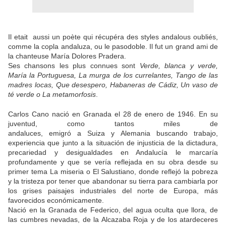
Il etait aussi un poète qui récupéra des styles andalous oubliés,
comme la copla andaluza, ou le pasodoble. Il fut un grand ami de
la chanteuse María Dolores Pradera.
Ses chansons les plus connues sont
Verde, blanca y verde,
María la Portuguesa, La murga de los currelantes, Tango de las
madres locas, Que desespero, Habaneras de Cádiz, Un vaso de
té verde o La metamorfosis
.
Carlos Cano nació en Granada el 28 de enero de 1946. En su
juventud, como tantos miles de
andaluces, emigró a Suiza y Alemania buscando trabajo,
experiencia que junto a la situación de injusticia de la dictadura,
precariedad y desigualdades en Andalucía le marcaría
profundamente y que se vería reflejada en su obra desde su
primer tema La miseria o El Salustiano, donde reflejó la pobreza
y la tristeza por tener que abandonar su tierra para cambiarla por
los grises paisajes industriales del norte de Europa, más
favorecidos económicamente.
Nació en la Granada de Federico, del agua oculta que llora, de
las cumbres nevadas, de la Alcazaba Roja y de los atardeceres