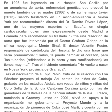
En 1995 fue ingresado en el Hospital San Cecilio por
un aneurisma de aorta, enfermedad genética que provocó la
muerte también de su madre (1986) o de su hermano Javier
(2013)- siendo trasladado en un avión-ambulancia a Nueva
York por recomendación directa del Dr. Ramiro Rivera López,
uno de los mayores expertos en España en cirugía
cardiovascular quien vino expresamente desde Madrid a
Granada para recomendar su traslado. Sufría una disección de
aorta que fue intervenida por el Doctor Graham Griepp en la
clínica neoyorquina Monte Sinaí. El doctor Valentín Fuster,
responsable de cardiología del Hospital le dijo una frase que
sería premonitoria: "Carlos, te puedo cambiar el corazón, pero
"las tuberías (refiriéndose a la aorta y sus ramificaciones) las
tienes muy mal". Tras el incidente comentaría "He vuelto a nacer
en Nueva York, provincia de Granada".
Tras el nacimiento de su hijo Pablo, fruto de su relación con Eva
Sánchez proyecta el trabajo Así cantan los niños de Cuba,
grabado en los estudios Abdala con voces de niños y niñas del
Coro Solfa de la Schola Cantorum Coralina junto con las de
ganadores de festivales de la canción infantil de la isla. El disco,
nominado a Grammy Latino en 2001, sirvió de apoyo a la
organización no gubernamental Proyecto Mundo y a la
organización de pioneros de Cuba José Martí, y cuenta con un