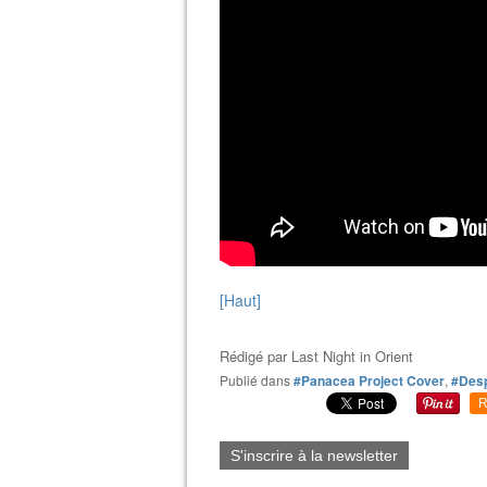
[Haut]
Rédigé par
Last Night in Orient
Publié dans
#Panacea Project Cover
,
#Desp
R
S'inscrire à la newsletter