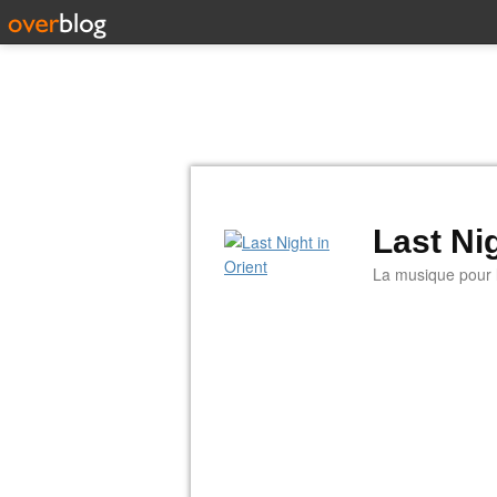
Last Nig
La musique pour la