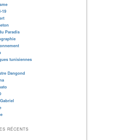
isme
-19
ert
aeton
du Paradis
ographie
ronnement
u
ues tunisiennes
stre Dangond
ma
nato
O
Gabriel
e
ce
LES RÉCENTS