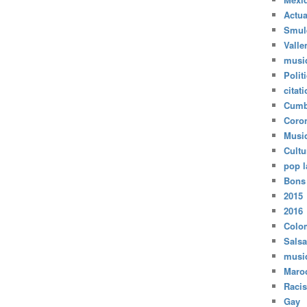
Actua
Smul
Valle
musi
Polit
citat
Cumb
Coro
Musi
Cultu
pop l
Bons
2015
2016
Colo
Salsa
musi
Maro
Raci
Gay