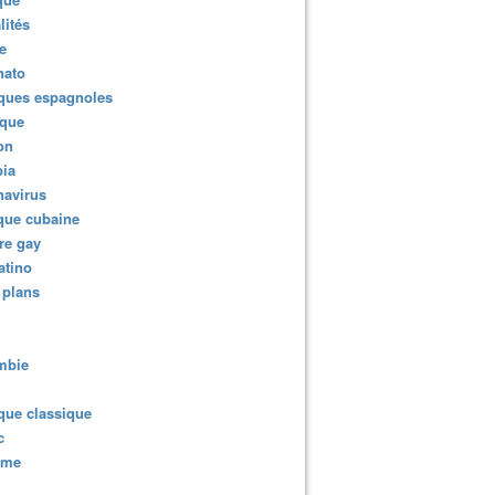
lités
e
nato
ques espagnoles
ique
ion
ia
navirus
que cubaine
re gay
atino
 plans
mbie
que classique
c
sme