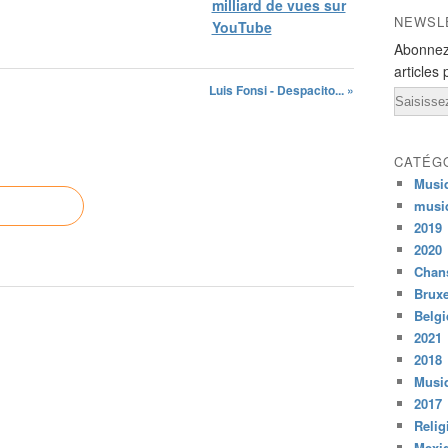
milliard de vues sur
NEWSL
YouTube
Abonnez
articles 
Luis Fonsi - Despacito... »
Email
CATÉG
Musi
musi
2019
2020
Chans
Bruxe
Belg
2021
2018
Musiq
2017
Relig
Mexi