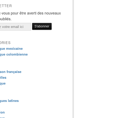
ETTER
-vous pour être averti des nouveaux
publiés.
ORIES
que mexicaine
que colombienne
on française
lles
ique
ues latines
ion
que