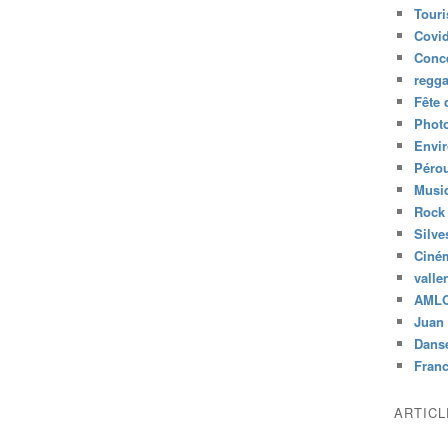
Tour
Covid
Conc
regg
Fête 
Phot
Envi
Péro
Musiq
Rock
Silve
Ciné
valle
AML
Juan 
Dans
Fran
ARTIC