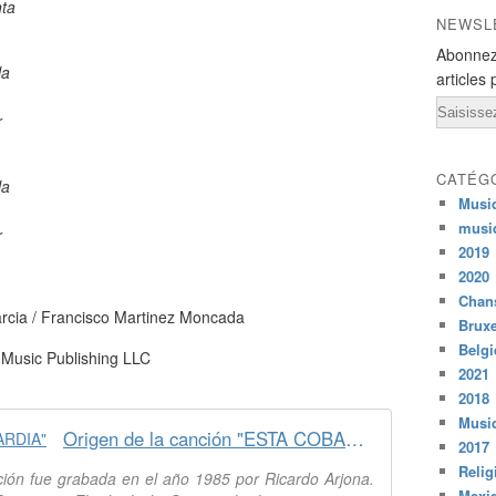
ta
NEWSL
Abonnez
la
articles 
Email
r
CATÉG
la
Musi
musi
r
2019
2020
Chans
arcia / Francisco Martinez Moncada
Bruxe
Belg
Music Publishing LLC
2021
2018
Musiq
Origen de la canción "ESTA COBARDIA"
2017
Relig
ión fue grabada en el año 1985 por Ricardo Arjona.
Mexi