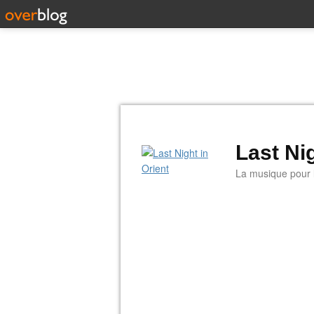
Last Nig
La musique pour la