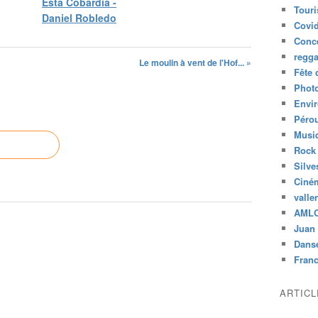
Esta Cobardía -
Tour
Daniel Robledo
Covid
Conc
regg
Le moulin à vent de l'Hof... »
Fête 
Phot
Envi
Péro
Musiq
Rock
Silve
Ciné
valle
AML
Juan 
Dans
Fran
ARTIC