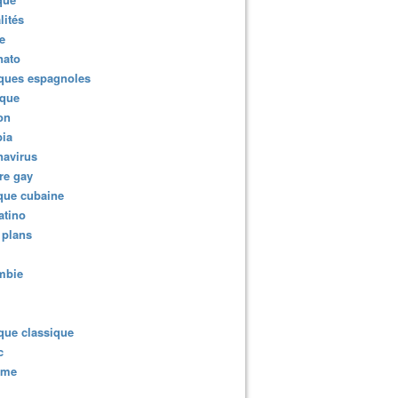
lités
e
nato
ques espagnoles
ique
ion
ia
navirus
re gay
que cubaine
atino
 plans
mbie
que classique
c
sme