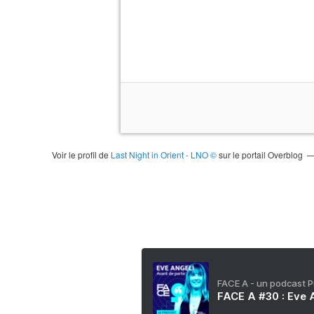
Voir le profil de
Last Night in Orient - LNO ©
sur le portail Overblog
FACE A - un podcast 
FACE A #30 : Eve A