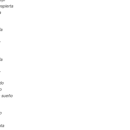
espierta
a
la
r
la
r
do
o
e sueño
o
nta