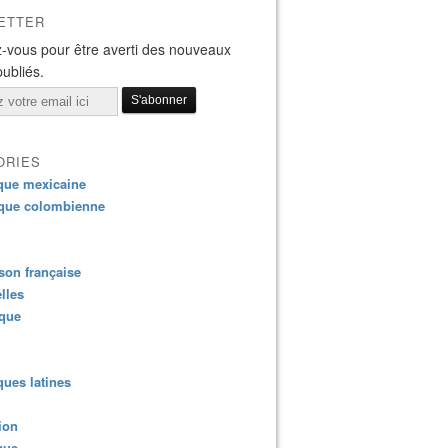
ETTER
-vous pour être averti des nouveaux
publiés.
ORIES
que mexicaine
que colombienne
on française
lles
ique
ues latines
ion
que