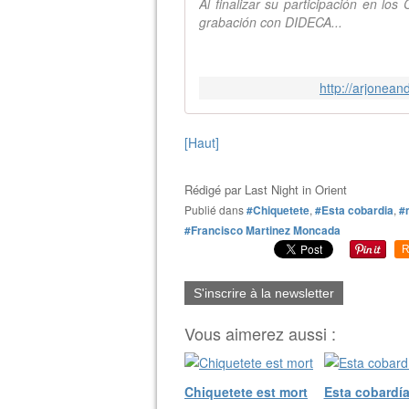
Al finalizar su participación en l
grabación con DIDECA...
http://arjonea
[Haut]
Rédigé par
Last Night in Orient
Publié dans
#Chiquetete
,
#Esta cobardia
,
#
#Francisco Martinez Moncada
R
S'inscrire à la newsletter
Vous aimerez aussi :
Chiquetete est mort
Esta cobardí