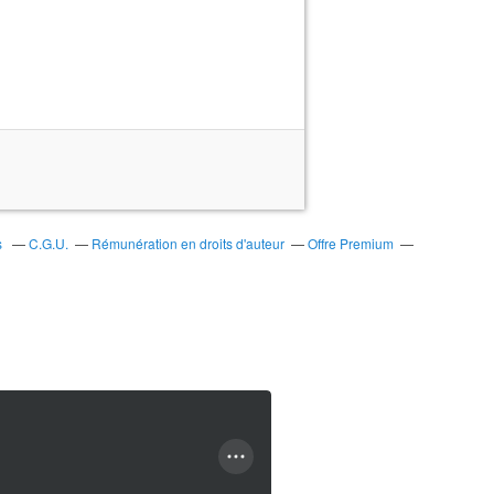
s
C.G.U.
Rémunération en droits d'auteur
Offre Premium