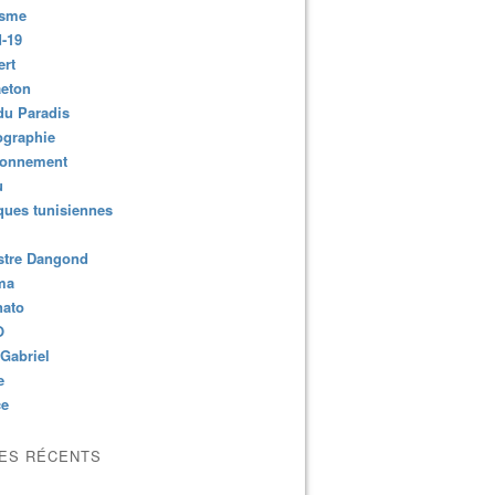
isme
-19
ert
aeton
du Paradis
ographie
ronnement
u
ues tunisiennes
stre Dangond
ma
nato
O
Gabriel
e
ce
LES RÉCENTS