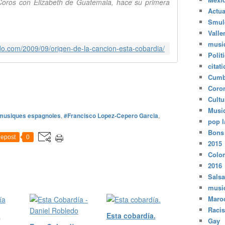
os Coros con Elizabeth de Guatemala, hace su primera
Actua
Smul
Valle
musi
ndo.com/2009/09/origen-de-la-cancion-esta-cobardia/
Polit
citat
Cumb
Coro
Cultu
Musi
musiques espagnoles
,
#Francisco Lopez-Cepero Garcia
,
pop l
Bons
epost
0
2015
Colo
2016
Salsa
musi
Maro
Raci
a
Esta cobardía.
Gay