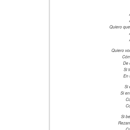
Quiero que
Quiero vol
Cóm
De 
Si 
En 
Si
Si en
Có
Có
Si b
Rezand
Có