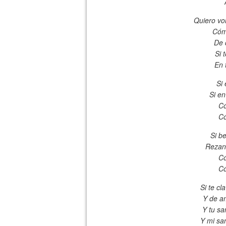
Quiero vol
Cóm
De 
Si 
En 
Si
Si en
Có
Có
Si b
Rezand
Có
Có
Si te cl
Y de a
Y tu sa
Y mi sa