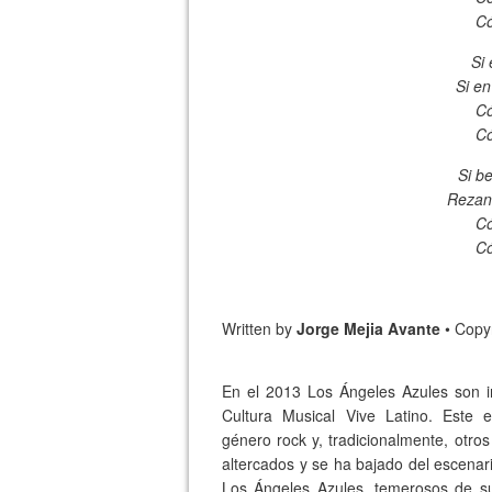
Có
Si
Si en
Có
Có
Si b
Rezand
Có
Có
Written by
Jorge Mejia Avante
• Copyr
En el 2013 Los Ángeles Azules son in
Cultura Musical Vive Latino. Este 
género rock y, tradicionalmente, otro
altercados y se ha bajado del escenari
Los Ángeles Azules, temerosos de su