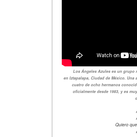
Los Ángeles Azules es un grupo 
en Iztapalapa, Ciudad de México. Una 
cuatro de ocho hermanos conocidos
oficialmente desde 1983, y es muy
Quiero que