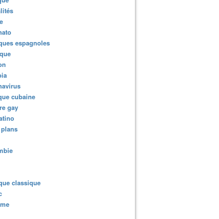
lités
e
nato
ques espagnoles
ique
ion
ia
navirus
que cubaine
re gay
atino
 plans
mbie
que classique
c
sme