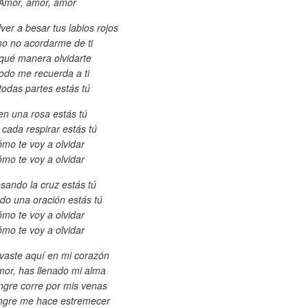
Amor, amor, amor
ver a besar tus labios rojos
o no acordarme de ti
qué manera olvidarte
todo me recuerda a ti
todas partes estás tú
 en una rosa estás tú
 cada respirar estás tú
mo te voy a olvidar
mo te voy a olvidar
esando la cruz estás tú
o una oración estás tú
mo te voy a olvidar
mo te voy a olvidar
avaste aquí en mi corazón
mor, has llenado mi alma
ngre corre por mis venas
ngre me hace estremecer