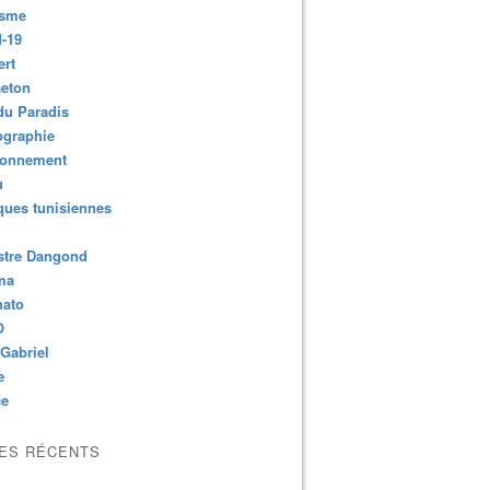
isme
-19
ert
aeton
du Paradis
ographie
ronnement
u
ues tunisiennes
stre Dangond
ma
nato
O
Gabriel
e
ce
LES RÉCENTS