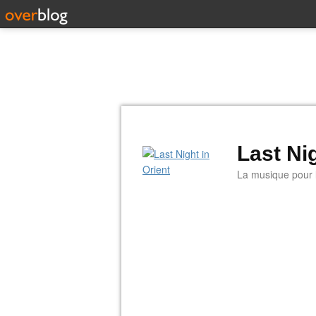
Last Nig
La musique pour la