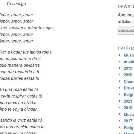
Yo contigo
NEWSL
Amor, amor, amor
Abonnez
Amor, amor, amor
articles 
 me vuelvan a mirar tus ojos
Email
Amor, amor, amor
Amor, amor, amor
CATÉG
ver a besar tus labios rojos
Musi
o no acordarme de ti
musi
qué manera olvidarte
2019
todo me recuerda a ti
2020
todas partes estás tú
Chans
Bruxe
 en una rosa estás tú
Belg
 cada respirar estás tú
2021
mo te voy a olvidar
2018
mo te voy a olvidar
Musiq
esando la cruz estás tú
2017
o una oración estás tú
Relig
mo te voy a olvidar
Mexi