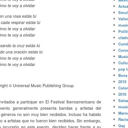
mo te voy a olvidar
Actua
Smul
 en una rosa estás tú
Valle
 cada respirar estás tú
musi
mo te voy a olvidar
Polit
mo te voy a olvidar
citat
Cumb
esando la cruz estás tú
Coro
o una oración estás tú
Musi
mo te voy a olvidar
Cultu
mo te voy a olvidar
pop l
Bons
2015
ight © Universal Music Publishing Group
Colo
2016
Salsa
vitados a participar en El Festival Iberoamericano de
musi
evento generalmente presenta bandas y artistas del
Maro
s géneros no son muy bien recibidos. Incluso ha habido
Raci
o a artistas que no fueron bien recibidos. Sin embargo,
Gay
 incursión en este evento, deciden hacer frente a su