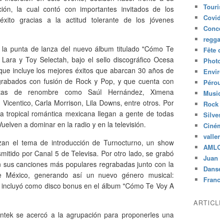
Tour
ción, la cual contó con importantes invitados de los
Covid
ito gracias a la actitud tolerante de los jóvenes
Conc
regg
e la punta de lanza del nuevo álbum titulado "Cómo Te
Fête 
 Lara y Toy Selectah, bajo el sello discográfico Ocesa
Phot
 que incluye los mejores éxitos que abarcan 30 años de
Envi
regrabados con fusión de Rock y Pop, y que cuenta con
Péro
tistas de renombre como Saúl Hernández, Ximena
Musiq
Vicentico, Carla Morrison, Lila Downs, entre otros. Por
Rock
ia tropical romántica mexicana llegan a gente de todas
Silve
Vuelven a dominar en la radio y en la televisión.
Ciné
valle
zan el tema de introducción de Turnocturno, un show
AML
itido por Canal 5 de Televisa. Por otro lado, se grabó
Juan 
 sus canciones más populares regrabadas junto con la
Dans
e México, generando así un nuevo género musical:
Fran
se incluyó como disco bonus en el álbum "Cómo Te Voy A
ARTIC
ntek se acercó a la agrupación para proponerles una