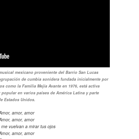
musical mexicano proveniente del Barrio San Lucas
agrupación de cumbia sonidera fundada inicialmente por
 como la Familia Mejía Avante en 1976, está activa
 popular en varios países de América Latina y parte
de Estados Unidos.
Amor, amor, amor
Amor, amor, amor
 me vuelvan a mirar tus ojos
Amor, amor, amor