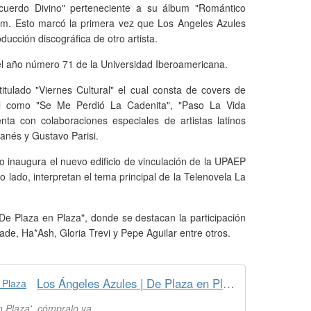
uerdo Divino" perteneciente a su álbum "Romántico
bum. Esto marcó la primera vez que Los Angeles Azules
ucción discográfica de otro artista.
 el año número 71 de la Universidad Iberoamericana.
itulado "Viernes Cultural" el cual consta de covers de
al como "Se Me Perdió La Cadenita", "Paso La Vida
a con colaboraciones especiales de artistas latinos
anés y Gustavo Parisi.
 inaugura el nuevo edificio de vinculación de la UPAEP
o lado, interpretan el tema principal de la Telenovela La
De Plaza en Plaza", donde se destacan la participación
ade, Ha*Ash, Gloria Trevi y Pepe Aguilar entre otros.
Los Ángeles Azules | De Plaza en Plaza
n Plaza', cómpralo ya