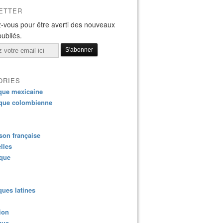
ETTER
-vous pour être averti des nouveaux
publiés.
ORIES
que mexicaine
que colombienne
on française
lles
ique
ues latines
ion
que