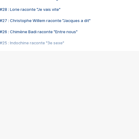
28 : Lorie raconte "Je vais vite"
#27 : Christophe Willem raconte "Jacques a dit"
#26 : Chimène Badi raconte "Entre nous"
#25 : Indochine raconte "3e sexe"
#24 : Zaho raconte "C'est chelou"
#23 : Patrick Bruel raconte "Au café des délices"
#22 : Kyo raconte "Le chemin"
#21 : Nolwenn Leroy raconte "Cassé"
#20 : Patrick Hernandez raconte "Born to be alive"
#19 : Lorie raconte "Près de moi"
#18 : Michael Jones raconte "A nos actes manqués" (avec Jean-Jacque
#17 : Khaled raconte "Aïcha"