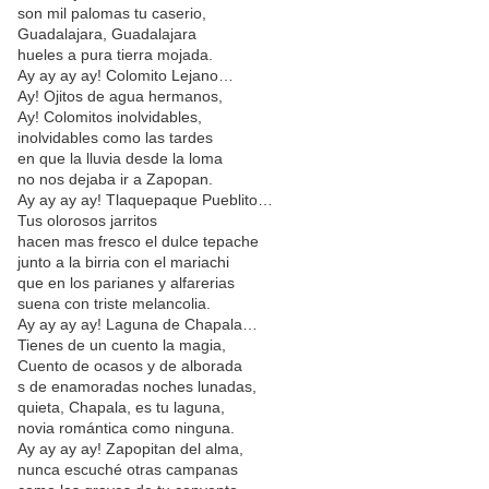
son mil palomas tu caserio,
Guadalajara, Guadalajara
hueles a pura tierra mojada.
Ay ay ay ay! Colomito Lejano…
Ay! Ojitos de agua hermanos,
Ay! Colomitos inolvidables,
inolvidables como las tardes
en que la lluvia desde la loma
no nos dejaba ir a Zapopan.
Ay ay ay ay! Tlaquepaque Pueblito…
Tus olorosos jarritos
hacen mas fresco el dulce tepache
junto a la birria con el mariachi
que en los parianes y alfarerias
suena con triste melancolia.
Ay ay ay ay! Laguna de Chapala…
Tienes de un cuento la magia,
Cuento de ocasos y de alborada
s de enamoradas noches lunadas,
quieta, Chapala, es tu laguna,
novia romántica como ninguna.
Ay ay ay ay! Zapopitan del alma,
nunca escuché otras campanas