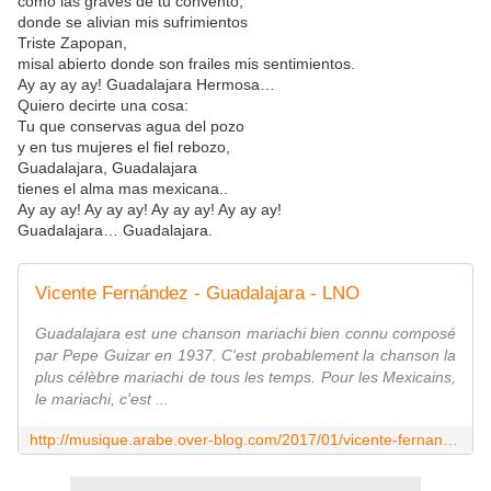
como las graves de tu convento,
donde se alivian mis sufrimientos
Triste Zapopan,
misal abierto donde son frailes mis sentimientos.
Ay ay ay ay! Guadalajara Hermosa…
Quiero decirte una cosa:
Tu que conservas agua del pozo
y en tus mujeres el fiel rebozo,
Guadalajara, Guadalajara
tienes el alma mas mexicana..
Ay ay ay! Ay ay ay! Ay ay ay! Ay ay ay!
Guadalajara… Guadalajara.
Vicente Fernández - Guadalajara - LNO
Guadalajara est une chanson mariachi bien connu composé
par Pepe Guizar en 1937. C'est probablement la chanson la
plus célèbre mariachi de tous les temps. Pour les Mexicains,
le mariachi, c'est ...
http://musique.arabe.over-blog.com/2017/01/vicente-fernandez-guadalajara.html