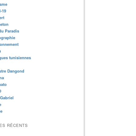
isme
-19
ert
aeton
du Paradis
ographie
ronnement
u
ues tunisiennes
stre Dangond
ma
nato
O
Gabriel
e
ce
LES RÉCENTS