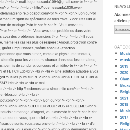
 d'informations vous pouvez contacter le marabout par mail: afin que vous soyez satisfait et ne vous faite pas souci car si vous voulez il y a des personnes qui onT déja faire l'expérience qui pourrons vous FAIRE un témoignage.<br /> <br /> <br /> whatsapp: +229 98573471<br /> <br /> <br /> mail: logemessanta1094@gmail.com<br /> <br /> https://sectedelamagienoire.blogspot.com/<br /> <br /> http://sectemessanta.simplesite.com/<br /> <br /> <br /> http://logemessanta1839.over-blog.com/<br /> <br /> https://sectedelamagienoire.blogspot.com/<br /> <br /> <br /> 4-<br /> <br /> <br /> <br /> Offre de service pour votre épanouissement et pour réussir votre vie<br /> <br /> <br /> Grand maitre des esprits , marabout , guerisseur , medium et guide spirituel<br /> <br /> <br /> <br /> <br /> <br /> Vous voulez récupérer votre Ex?<br /> <br /> <br /> Comment conquérir une personne?<br /> <br /> <br /> Vous souhaitez éviter la séparation ou le divorce?<br /> <br /> <br /> On vous a volé l'être aimé?<br /> <br /> <br /> Votre vie sentimentale est bloquée?<br /> <br /> <br /> Votre ami(e) subit l'influence d'un proche?<br /> <br /> <br /> Créer un divorce ou stopper un divorce?<br /> <br /> <br /> Vous rechercher un emploi?<br /> <br /> <br /> Vous avez des difficultés financières?<br /> <br /> <br /> Vous avez des problèmes sentimentaux ou sociaux?<br /> <br /> <br /> Vous voulez en finir avec l'infidélité?<br /> <br /> <br /> Vous voulez stopper la jalousie?<br /> <br /> <br /> Vous voulez stopper la malchance?<br /> <br /> <br /> Vous ne voulez plus avoir peur?<br /> <br /> <br /> Vous voulez réussir vos affaires , agrandir votre entreprises et trouver de bon marché et partenaires?<br /> <br /> <br /> Vous voulez trouver un bon travail?<br /> <br /> <br /> Vous voulez que tout vous soit facile?<br /> <br /> <br /> Vous voulez attirer l'argent?<br /> <br /> <br /> Vous voulez avoir la chance aux jeux?<br /> <br /> <br /> Vous avez l'impuissance , l'infertilité?<br /> <br /> <br /> Vous souffrez de maladie grave et inconnue, même cas désespéré?<br /> <br /> <br /> Vous voulez envoûter une personne?<br /> <br /> <br /> Vous voulez protéger votre couple ou votre famille?<br /> <br /> <br /> Vous voulez être attirer par beaucoup d'homme ou femme?<br /> <br /> <br /> Vous voulez payer vos dettes?<br /> <br /> <br /> Vous voulez faire pacte avec le diable pour la gloire et la richesse?<br /> <br /> <br /> Autres problèmes ?<br /> <br /> <br /> <br /> Ne restez pas dans l'angoisse car il n'y a pas de problème sans solution rapide et durable avec moi.<br /> <br /> <br /> Mes Rituels attireront vers vous l'argent et la chance dans toutes vos affaires et une réussite totale dans votre vie, ce sont des rituels simples et rapides.<br /> <br /> <br /> Je permet aux commerçants d'augmenter leurs chiffres d'affaires.Il suffit juste de suivre mes instructions et de faire ce que je vous demande et les résultats sont rapides et durables.<br /> <br /> <br /> Ne restez pas dans le noir sans savoir ce qui vous arrive. <br /> <br /> <br /> J'ai apporté beaucoup d'aide et de succès dans la vie de milliers de gens à travers le monde par ma puissance spirituel.<br /> <br /> <br /> <br /> Contactez le grand marabout :<br /> <br /> <br /> whatsapp: +229 98573471<br /> <br /> <br /> mail: logemessanta1094@gmail.com<br /> <br /> http://sectemessanta.simplesite.com/<br /> <br /> <br /> http://logemessanta1839.over-blog.com/<br /> <br /> https://sectedelamagienoire.blogspot.com/<br /> <br /> <br /> <br /> OFFRE DE SERVICE POUR REUSSIR VOTRE VIE<br /> <br /> <br /> <br /> Grand maitre des esprits , marabout , guerisseur , medium et guide spirituel<br /> <br /> <br /> <br /> <br /> mail: <br /> <br /> <br /> <br /> Retour de l'être aimé<br /> <br /> <br /> Retour d'affection en trois jours<br /> <br /> <br /> Portefeuille magique<br /> <br /> <br /> Bague magique<br /> <br /> <br /> réussir vos affaires , agrandir votre entreprises et trouver de bon marché et partenaires?<br /> <br /> <br /> Devenir star<br /> <br /> <br /> Gagner aux jeux de hasard<br /> <br /> <br /> trouver un bon travail?<br /> <br /> <br /> Avoir la promotion au travail<br /> <br /> <br /> Avancement au bureau<br /> <br /> <br /> Envoûtements<br /> <br /> <br /> Affaire, crise conjugale<br /> <br /> <br /> Dés-envoûtement<br /> <br /> <br /> Protection contre les esprits maléfices<br /> <br /> <br /> Protection contre les mauvais sorts<br /> <br /> <br /> Chance au boulot évolution de poste au boulot<br /> <br /> <br /> Chance en amour<br /> <br /> <br /> Chance partout<br /> <br /> <br /> La puissance sexuelle.<br /> <br /> <br /> Abandon de la cigarette et de l'alcool<br /> <br /> <br /> Amulette contre accident<br /> <br /> <br /> Poudre amaigrissement<br /> <br /> <br /> payer vos dettes<br /> <br /> <br /> faire pacte avec le diable pour la gloire et la richesse<br /> <br /> <br /> Résultat très efficaces. Travail très rapide et double efficacité.<br /> <br /> <br /> <br /> Plus de soucis à vous faire,le grand marabout voyant médium est<br /> <br /> <br /> la solution à tous vos problèmes.<br /> <br /> <br /> <br /> Contactez le grand marabout <br /> <br /> <br /> whatsapp: +229 98573471<br /> <br /> <br /> mail: logemessanta1094@gmail.com<br /> <br /> http://sectemessanta.simplesite.com/<br /> <br /> <br /> http://logemessanta1839.over-blog.com/<br /> <br /> https://sectedelamagienoire.blogspot.com/<br /> <br /> <br /> si vous voulez mettre un terme à vos souffrances, vos difficultés<br /> <br /> <br /> si vous voulez devenir très riche et très puissant pour que tout ce<br /> <br /> <br /> que vous voulez vous réussisse<br /> <br /> <br /> si vous voulez vous mettre sous la protection des grandes puissances<br /> <br /> <br /> occultes de l'eau-delà,<br /> <br /> <br /> des génies,de esprits bienfaits pour ne plus rencontrer la malchance<br /> <br /> <br /> dans vos projets,le malheur...<br /> <br /> <br /> si vous voulez être à l'abri des mauvais esprits,des démons,de<br /> <br /> <br /> sorciers,des maléfices,<br /> <br /> <br /> si vous voulez être heureux,gagner aux jeux hasard (loto PMU sport poker....)<br /> <br /> <br /> si vous souffrez d'u
NEWSL
Abonnez
articles 
Email
CATÉG
Musi
musi
2019
2020
Chans
Bruxe
Belg
2021
2018
Musiq
2017
Relig
Mexi