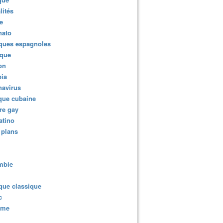
lités
e
nato
ques espagnoles
ique
ion
ia
navirus
que cubaine
re gay
atino
 plans
mbie
que classique
c
sme