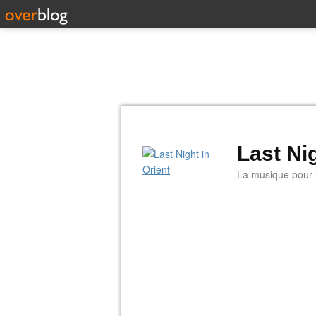
Last Nig
La musique pour la