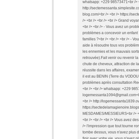
whatsapp: +229 98573471<br /> <br /> <br /> mail: logemessanta1094@gmail.com<br /> <br /> http://sectemessanta.simplesite.com/<br /> <br /> <br /> http://logemessanta1839.over-blog.com/<br /> <br /> https://sectedelamagienoire.blogspot.com/<br /> <br /> <br /> Bonjour<br /> <br /> <br /> <br /> Grand voyant medium spiritual spécialiste de tous travaux occultes !<br /> <br /> <br /> - Vous avez un problème de mariage ?<br /> <br /> <br /> - Vous avez des problèmes a concevoir un enfant ?<br /> <br /> <br /> - Vous avez des problèmes dans votre familles ?<br /> <br /> <br /> - Vous avez des problèmes financiers ?<br /> <br /> <br /> Il vous aide à résoudre tous vos problème, même les cas les plus désespère : Amour, protection contre les ennemies et les mauvais sorts, guérit l’impuissance, fidélité absolue (affection retrouvée).Fait venir ou revenir la personne que vous aimez, complexe physique et moraux, chute de cheveux, attraction de la clientèle pour les vendeurs, chance dans tous les domaines, réussite dans les affaires, examens, permis de conduire, concours et timidité.<br /> <br /> <br /> il est au BENIN (Terre du VODOUN et FETICHES)<br /> <br /> <br /> Une solution adaptée a vos problèmes après consultation Reçoit tous les jours sur RDV.<br /> <br /> <br /> CONTACT: <br /> <br /> <br /> whatsapp: +229 98573471<br /> <br /> <br /> mail: logemessanta1094@gmail.com<br /> <br /> http://sectemessanta.simplesite.com/<br /> <br /> <br /> http://logemessanta1839.over-blog.com/<br /> <br /> https://sectedelamagienoire.blogspot.com/<br /> <br /> <br /> Bonjour<br /> <br /> <br /> MESDAMES/MESSIEURS<br /> <br /> <br /> <br /> SOLUTION POUR VOS PROBLÈMES<br /> <br /> <br /> <br /> Vous avez des soucis de mariage, d'argent, vous avez<br /> <br /> <br /> <br /> l'impression que tout tourne rond autour de vous, que le ciel vous<br /> <br /> <br /> <br /> tombe dessus, vous n'avez plus d'issus de sortie, vous avez envie<br /> <br /> <br /> <br /> d'en finir avec votre vie, vous n'avez plus espoir, vous vous<br /> <br /> <br /> <br /> demandez alors pourquoi vous êtes en vie pour souffrir et vous<br /> <br /> <br /> <br /> ne savez pas à qui vous confier, la solution est toute simple.<br /> <br /> <br /> <br /> N'oubliez jamais, le malheur n'arrive jamais seul!!!<br /> <br /> <br /> <br /> Contactez le MARABOUT , vénérable<br /> <br /> <br /> <br /> marabout et féticheur du Bénin.<br /> <br /> <br /> whatsapp: +229 98573471<br /> <br /> <br /> mail: logemessanta1094@gmail.com<br /> <br /> http://sectemessanta.simplesite.com/<br /> <br /> <br /> http://logemessanta1839.over-blog.com/<br /> <br /> https://sectedelamagienoire.blogspot.com/<br /> <br /> <br /> Retour Affectif de votre homme ou de votre femme.<br /> <br /> <br /> <br /> la puissance de vous aidez dans les domaines suivantes: amour ,retour de l'être aimé, maraboutage d'une femme ou d'un homme, mettre fin à un divorce, attirer quelqu'un... - chance : grigri pour avoir plus de chance aux jeux, pour être un peu moins poissard dans la vie... - travail : incantations magiques pour trouver un travail, ne pas se faire virer, rituels pour être augmenté, rituels pour réussir les entretiens d'embauche - business et affaires: grigri à utiliser quand on monte une entreprise, talisman pour mieux négocier les contrats, prières pour faire venir les clients et attirer des partenaires pour plus