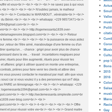
Actua
Smul
Valle
musi
Polit
citat
Cumb
Coro
Musi
Cultu
pop l
Bons
2015
2016
Colo
Salsa
musi
Maro
Raci
Gay