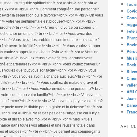
Tour
Covid
Conc
regg
Fête 
Phot
Envi
Péro
Musiq
Rock
Silve
Ciné
valle
AML
Juan 
Dans
Fran
ARTIC