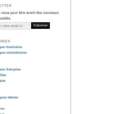
ETTER
-vous pour être averti des nouveaux
publiés.
ORIES
que mexicaine
que colombienne
on française
lles
ique
ues latines
ion
que