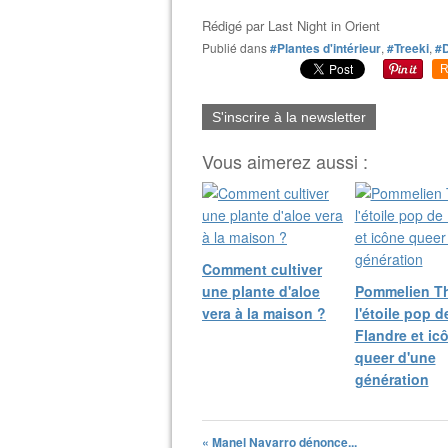
Rédigé par
Last Night in Orient
Publié dans
#Plantes d'intérieur
,
#Treeki
,
#D
R
S'inscrire à la newsletter
Vous aimerez aussi :
Comment cultiver
une plante d'aloe
Pommelien Thi
vera à la maison ?
l'étoile pop d
Flandre et ic
queer d'une
génération
« Manel Navarro dénonce...