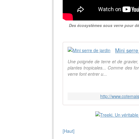
Des écosystèmes sous verre pour déco
Mini serre
Une poignée de terre et de gravier
plantes tropicales... Comme des for
verre font entrer u...
http://www.cotemais
[Haut]