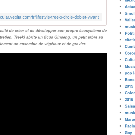
Actua
Smul
ircular.veolia.com/fr/lifestyle/treeki-drole-dobjet-vivant
Valle
musi
apacité de créer et de développer son propre écosystème de
Polit
etien. Treeki abrite un ficus Ginseng, un petit arbre au
citat
alement un ensemble de végétaux et de gravier.
Cumb
Coro
Cultu
Musi
pop l
Bons
2015
Colo
2016
Salsa
musi
Maro
Raci
Gay