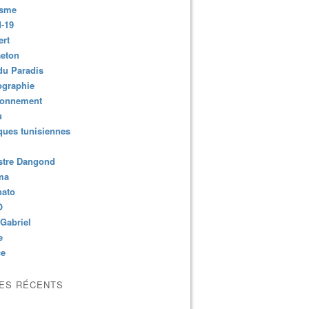
isme
-19
ert
aeton
du Paradis
ographie
ronnement
u
ues tunisiennes
stre Dangond
ma
nato
O
Gabriel
e
ce
LES RÉCENTS