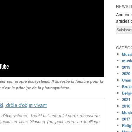
NEWSL
Abonnez
articles 
Email
CATÉG
Musi
musi
2019
2020
Chans
réer son propre écosystème. Il absorbe la lumière pour la
Bruxe
: c’est le principe de la photosynthèse.
Belg
2021
ki, drôle d'objet vivant
2018
Musiq
 d'écosystème. Treeki est une mini-serre recouverte
2017
elle un ficus Ginseng (un petit arbre au feuillage
Relig
Mexi