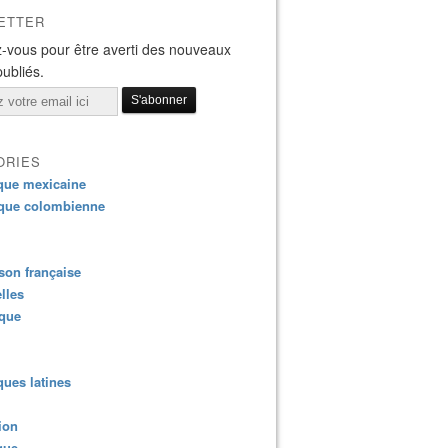
ETTER
-vous pour être averti des nouveaux
publiés.
ORIES
que mexicaine
que colombienne
on française
lles
ique
ues latines
ion
que