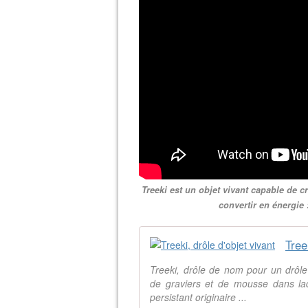
Treeki est un objet vivant capable de c
convertir en énergie 
Tree
Treeki, drôle de nom pour un drôle
de graviers et de mousse dans laqu
persistant originaire ...