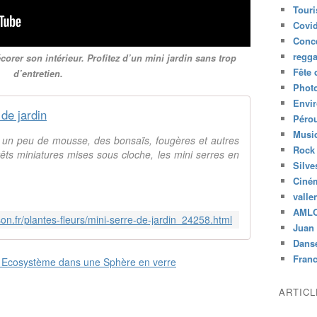
Tour
Covid
Conc
regg
rer son intérieur. Profitez d’un mini jardin sans trop
Fête 
d’entretien.
Phot
Envi
 de jardin
Péro
Musiq
, un peu de mousse, des bonsaïs, fougères et autres
Rock
êts miniatures mises sous cloche, les mini serres en
Silve
Ciné
valle
AML
on.fr/plantes-fleurs/mini-serre-de-jardin_24258.html
Juan 
Dans
Fran
ARTIC