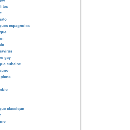
lités
e
nato
ques espagnoles
ique
ion
ia
navirus
re gay
que cubaine
atino
 plans
mbie
que classique
c
sme