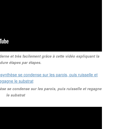
erne et très facilement grâce à cette vidéo expliquant la
dure étapes par étapes.
se se condense sur les parois, puis ruisselle et regagne
le substrat