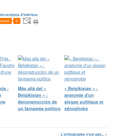
écorations d’intérieur
epost
0
js :
Más allá del «
« Belgikistan » :
e
Belgikistan » :
anatomie d'un
ône
deconstrucción de
slogan politique et
un fantasma político
xénophobe
L'orthographe n'est pas... »