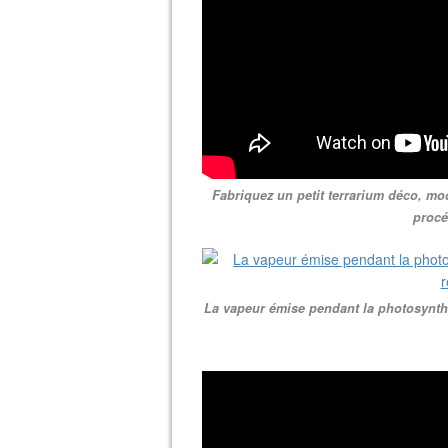
Fabriquez un petit terrarium déco, mod
procé
La vapeur émise pendant la photosynthè