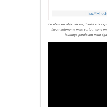
https://livingc
En étant un objet vivant, Treeki a la c
façon autonome mais surtout sans entr
feuillage persistant mais ég