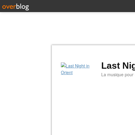
Last Nig
La musique pour la