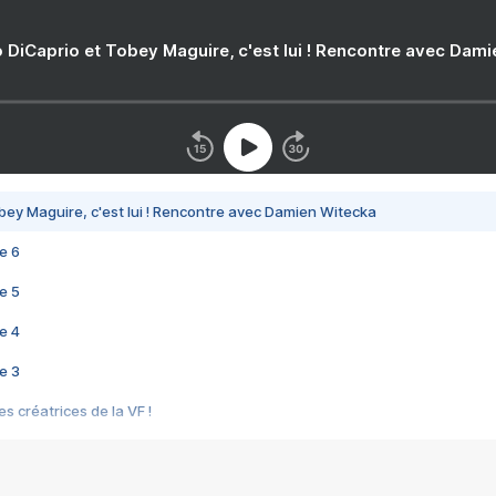
 DiCaprio et Tobey Maguire, c'est lui ! Rencontre avec Dam
bey Maguire, c'est lui ! Rencontre avec Damien Witecka
e 6
e 5
e 4
e 3
s créatrices de la VF !
e 2
e 1