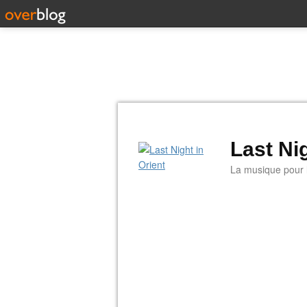
Last Nig
La musique pour la