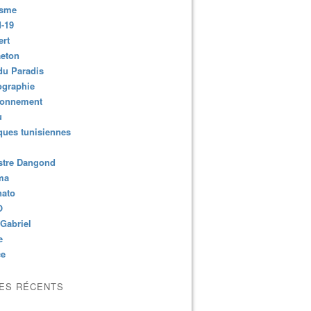
isme
-19
ert
aeton
du Paradis
ographie
ronnement
u
ues tunisiennes
stre Dangond
ma
nato
O
Gabriel
e
ce
LES RÉCENTS