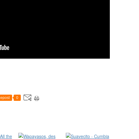
epost
0