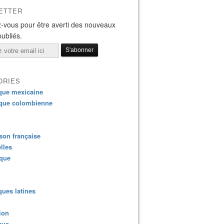
ETTER
-vous pour être averti des nouveaux
publiés.
ORIES
que mexicaine
que colombienne
on française
lles
ique
ues latines
ion
que