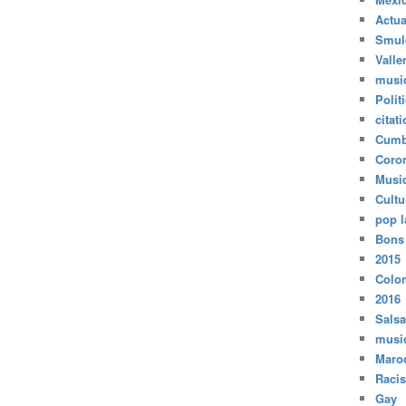
Actua
Smul
Valle
musi
Polit
citat
Cumb
Coro
Musi
Cultu
pop l
Bons
2015
Colo
2016
Salsa
musi
Maro
Raci
Gay