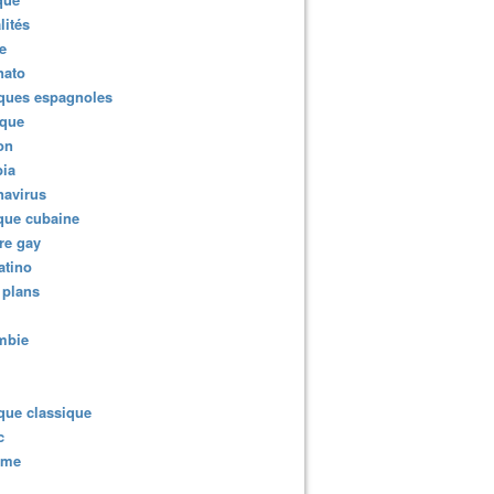
lités
e
nato
ques espagnoles
ique
ion
ia
navirus
que cubaine
re gay
atino
 plans
mbie
que classique
c
sme