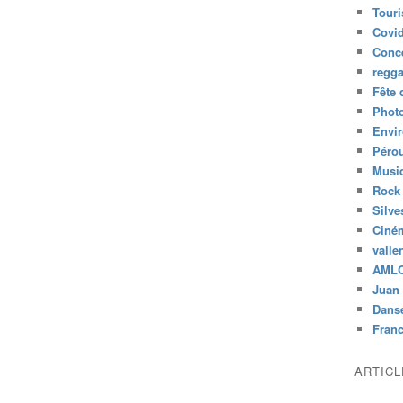
Tour
Covid
Conc
regg
Fête 
Phot
Envi
Péro
Musiq
Rock
Silve
Ciné
valle
AML
Juan 
Dans
Fran
ARTIC