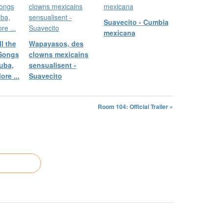
Suavecito - Cumbia
mexicana
ll the
Wapayasos, des
 Songs
clowns mexicains
Cuba,
sensualisent -
re ...
Suavecito
Room 104: Official Trailer »