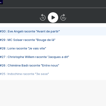
#30 : Eve Angeli raconte "Avant de partir"
#29 : MC Solaar raconte "Bouge de là"
28 : Lorie raconte "Je vais vite"
#27 : Christophe Willem raconte "Jacques a dit"
#26 : Chimène Badi raconte "Entre nous"
#25 : Indochine raconte "3e sexe"
#24 : Zaho raconte "C'est chelou"
#23 : Patrick Bruel raconte "Au café des délices"
#22 : Kyo raconte "Le chemin"