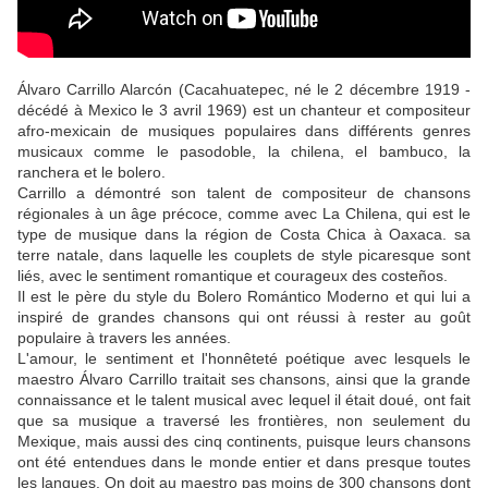
Álvaro Carrillo Alarcón (Cacahuatepec, né le 2 décembre 1919 -
décédé à Mexico le 3 avril 1969) est un chanteur et compositeur
afro-mexicain de musiques populaires dans différents genres
musicaux comme le pasodoble, la chilena, el bambuco, la
ranchera et le bolero.
Carrillo a démontré son talent de compositeur de chansons
régionales à un âge précoce, comme avec La Chilena, qui est le
type de musique dans la région de Costa Chica à Oaxaca. sa
terre natale, dans laquelle les couplets de style picaresque sont
liés, avec le sentiment romantique et courageux des costeños.
Il est le père du style du Bolero Romántico Moderno et qui lui a
inspiré de grandes chansons qui ont réussi à rester au goût
populaire à travers les années.
L'amour, le sentiment et l'honnêteté poétique avec lesquels le
maestro Álvaro Carrillo traitait ses chansons, ainsi que la grande
connaissance et le talent musical avec lequel il était doué, ont fait
que sa musique a traversé les frontières, non seulement du
Mexique, mais aussi des cinq continents, puisque leurs chansons
ont été entendues dans le monde entier et dans presque toutes
les langues. On doit au maestro pas moins de 300 chansons dont