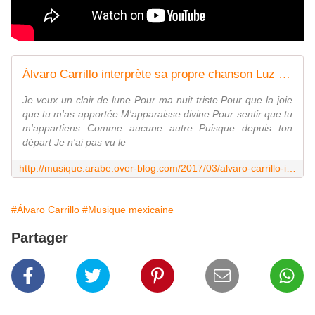
Álvaro Carrillo interprète sa propre chanson Luz de Luna - LNO
Je veux un clair de lune Pour ma nuit triste Pour que la joie
que tu m'as apportée M'apparaisse divine Pour sentir que tu
m'appartiens Comme aucune autre Puisque depuis ton
départ Je n'ai pas vu le
http://musique.arabe.over-blog.com/2017/03/alvaro-carrillo-interprete-sa-propre-chanson-luz-de-luna.html
#Álvaro Carrillo
#Musique mexicaine
Partager