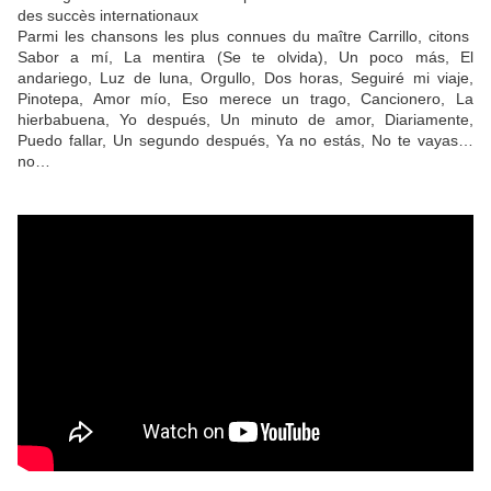
des succès internationaux
Parmi les chansons les plus connues du maître Carrillo, citons
Sabor a mí, La mentira (Se te olvida), Un poco más, El
andariego, Luz de luna, Orgullo, Dos horas, Seguiré mi viaje,
Pinotepa, Amor mío, Eso merece un trago, Cancionero, La
hierbabuena, Yo después, Un minuto de amor, Diariamente,
Puedo fallar, Un segundo después, Ya no estás, No te vayas…
no…