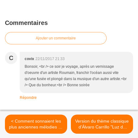
Commentaires
Ajouter un commentaire
C
covix
22/11/2017 21:33
Bonsoir, <br /> ce soir je voyage, après un vernissage
d'oeuvre d'un artiste Roumain, franchir l'océan aussi vite
qu'une fusée et plongé dans la musique d'un autre artiste.<br
/> Que du bonheur.<br /> Bonne soirée
Répondre
< Comment sonnaient les
Version du thème classique
plus anciennes mélodies de
d'Álvaro Carrillo "Luz de
l'histoire (Musique des
Luna" : Monsieur Periné >