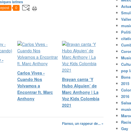
siques latines
Actua
epost
0
Smul
Valle
musi
Polit
citat
Cumb
Coro
Musi
 -
Cultu
pop l
Carlos Vives -
Bons
Cuando Nos
Brayan canta ‘Y
2015
Volvamos a
Hubo Alguien’ de
Colo
Encontrar ft. Marc
Marc Anthony | La
2016
Anthony
Voz Kids Colombia
Salsa
2021
musi
Maro
Raci
Fianso, un rappeur de... »
Gay