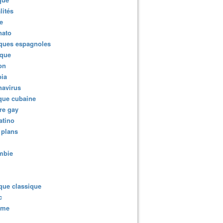
lités
e
nato
ques espagnoles
ique
ion
ia
navirus
que cubaine
re gay
atino
 plans
mbie
que classique
c
sme