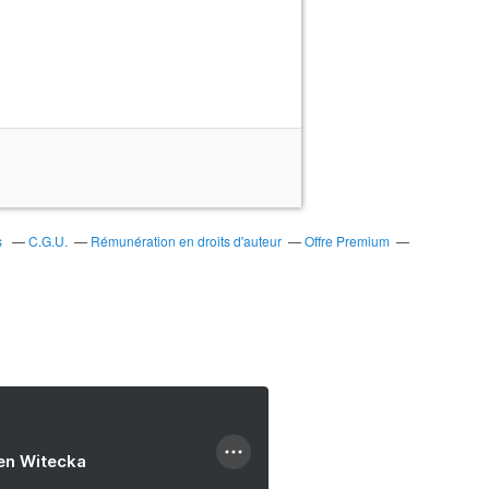
s
C.G.U.
Rémunération en droits d'auteur
Offre Premium
ien Witecka