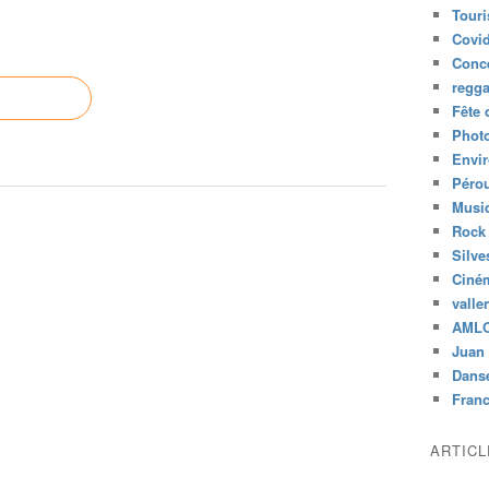
Tour
Covid
Conc
regg
Fête 
Phot
Envi
Péro
Musiq
Rock
Silve
Ciné
valle
AML
Juan 
Dans
Fran
ARTIC