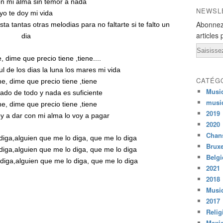
n mi alma sin temor a nada
NEWSL
yo te doy mi vida
Abonnez
a tantas otras melodias para no faltarte si te falto un
articles 
dia
Email
, dime que precio tiene ,tiene....
ul de los dias la luna los mares mi vida
CATÉG
ne, dime que precio tiene ,tiene
Musi
dado de todo y nada es suficiente
musi
ne, dime que precio tiene ,tiene
2019
y a dar con mi alma lo voy a pagar
2020
Chans
diga,alguien que me lo diga, que me lo diga
Bruxe
diga,alguien que me lo diga, que me lo diga
Belg
diga,alguien que me lo diga, que me lo diga
2021
2018
Musiq
2017
Relig
Mexi