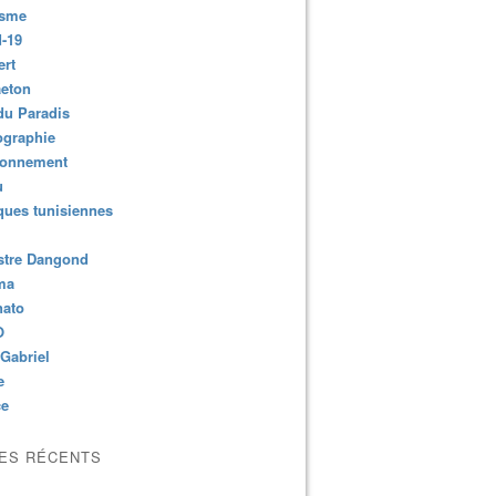
isme
-19
ert
aeton
du Paradis
ographie
ronnement
u
ues tunisiennes
stre Dangond
ma
nato
O
Gabriel
e
ce
LES RÉCENTS