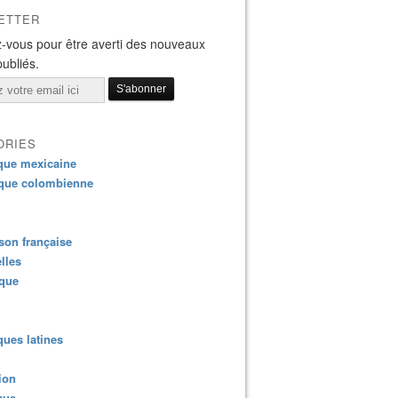
ETTER
-vous pour être averti des nouveaux
publiés.
ORIES
que mexicaine
que colombienne
on française
lles
ique
ues latines
ion
que