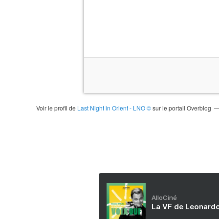
Voir le profil de
Last Night in Orient - LNO ©
sur le portail Overblog
AlloCiné
La VF de Leonardo