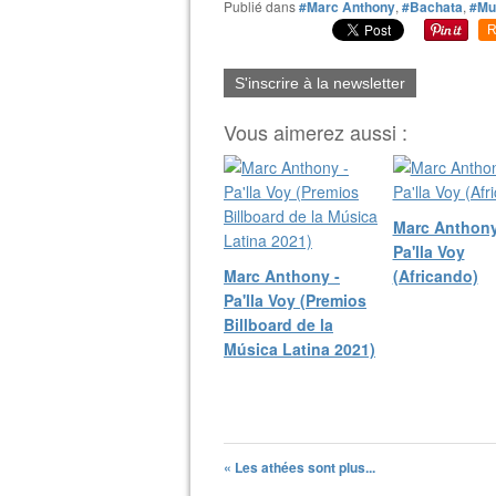
Publié dans
#Marc Anthony
,
#Bachata
,
#Mu
R
S'inscrire à la newsletter
Vous aimerez aussi :
Marc Anthony
Pa'lla Voy
Marc Anthony -
(Africando)
Pa'lla Voy (Premios
Billboard de la
Música Latina 2021)
« Les athées sont plus...