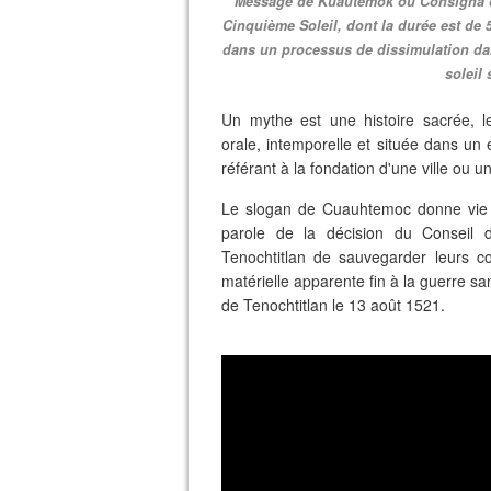
Message de Kuautemok ou Consigna de 
Cinquième Soleil, dont la durée est de 5
dans un processus de dissimulation dan
soleil 
Un mythe est une histoire sacrée, l
orale, intemporelle et située dans un
référant à la fondation d'une ville ou 
Le slogan de Cuauhtemoc donne vie à
parole de la décision du Conseil 
Tenochtitlan de sauvegarder leurs c
matérielle apparente fin à la guerre san
de Tenochtitlan le 13 août 1521.