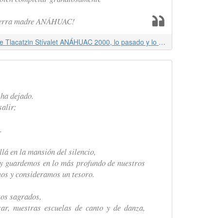
tierra madre ANÁHUAC!
Ésta Consigna fue tomada del libro de Tlacatzin Stívalet ANÁHUAC 2000, lo pasado y lo presente proyectados hacía el porvenir. Ediciones Águila y Sol, México 1990.
 ha dejado.
salir;
.
lá en la mansión del silencio,
y guardemos en lo más profundo de nuestros
os y consideramos un tesoro.
tos sagrados,
sar, nuestras escuelas de canto y de danza,