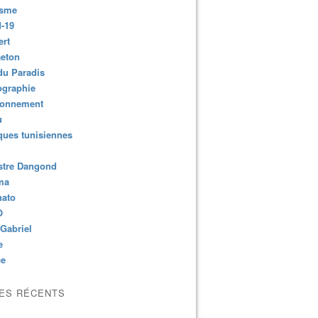
isme
-19
ert
aeton
du Paradis
ographie
ronnement
u
ues tunisiennes
stre Dangond
ma
nato
O
Gabriel
e
ce
LES RÉCENTS