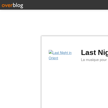
Last Nig
La musique pour la