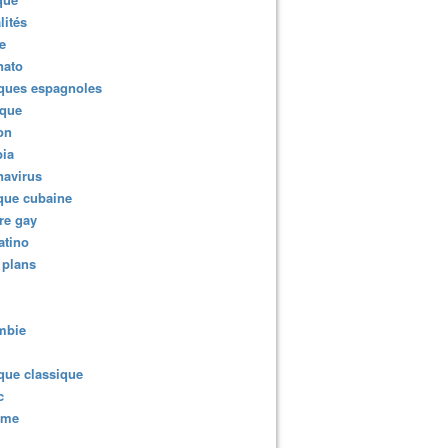
lités
e
nato
ques espagnoles
ique
ion
ia
navirus
que cubaine
re gay
atino
 plans
mbie
que classique
c
sme