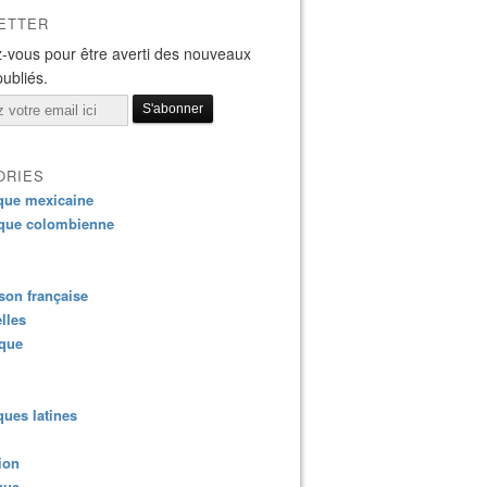
ETTER
-vous pour être averti des nouveaux
publiés.
ORIES
que mexicaine
que colombienne
on française
lles
ique
ues latines
ion
que