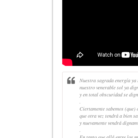
Nuestra sagrada energía ya t
nuestro venerable sol ya dig
y en total obscuridad se dig
.
Ciertamente sabemos (que) ot
que otra vez tendrá a bien sa
y nuevamente vendrá dignam
.
En tanto que allá entre los 