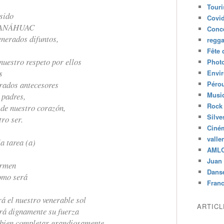
Tour
sido
Covid
a ANÁHUAC
Conc
enerados difuntos,
regg
Fête 
nuestro respeto por ellos
Phot
s
Envi
erados antecesores
Péro
Musiq
 padres,
Rock
 de nuestro corazón,
Silve
tro ser.
Ciné
valle
a tarea (a)
AML
Juan 
ormen
Dans
como será
Fran
á el nuestro venerable sol
ARTIC
rá dignamente su fuerza
 bien completar grandiosamente