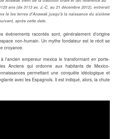
Anawak vient de la tradition orale et fait référence au
125 ans (de 3113 av. J.-C. au 21 décembre 2012), entrerait
s le les terres d'Anawak jusqu'à la naissance du sixième
suivant, après cette date.
es événements racontés sont, généralement d'origine
 espace non-humain. Un mythe fondateur est le récit se
une croyance.
 l'ancien empereur mexica le transformant en porte-
des Anciens qui ordonne aux habitants de Mexico-
onnaissances permettant une conquête idéologique et
glante avec les Espagnols. Il est indiqué, alors, la chute