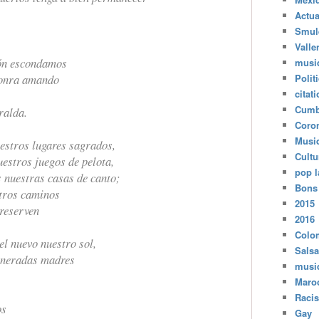
Actua
Smul
Valle
zón escondamos
musi
honra amando
Polit
citat
Cumb
ralda.
Coro
Musi
estros lugares sagrados,
Cultu
estros juegos de pelota,
pop l
s nuestras casas de canto;
Bons
stros caminos
2015
preserven
2016
Colo
el nuevo nuestro sol,
Salsa
veneradas madres
musi
Maro
Raci
os
Gay