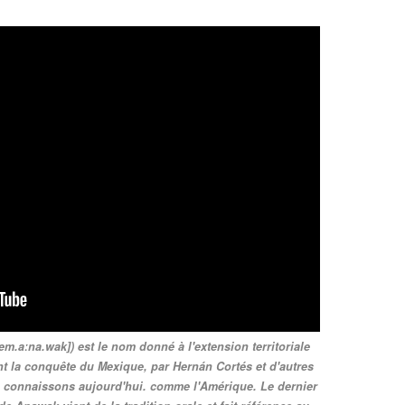
m.aːna.wak]) est le nom donné à l'extension territoriale
nt la conquête du Mexique, par Hernán Cortés et d'autres
s connaissons aujourd'hui. comme l'Amérique. Le dernier