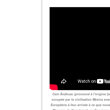
Cem Ānáhuac (prononcé à l'origine [se
occupée par la civilisation Mexica ava
Européens à leur arrivée à ce que nou