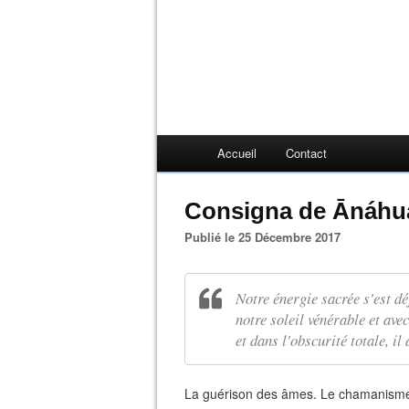
Accueil
Contact
Consigna de Ānáhua
Publié le 25 Décembre 2017
Notre énergie sacrée s'est dé
notre soleil vénérable et ave
et dans l'obscurité totale, il
La guérison des âmes. Le chamanisme