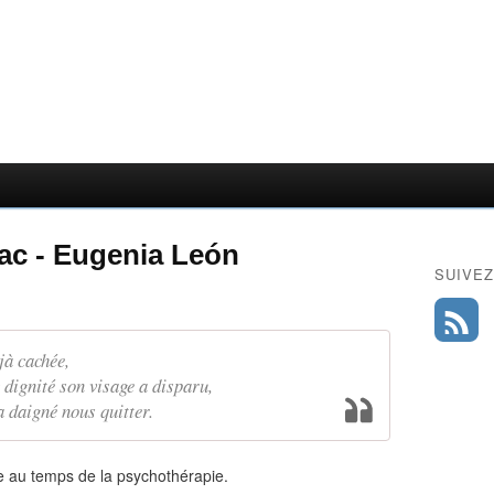
c - Eugenia León
SUIVEZ
jà cachée,
c dignité son visage a disparu,
 a daigné nous quitter.
 au temps de la psychothérapie.