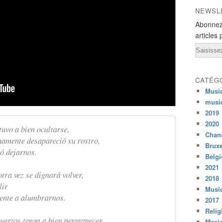
NEWSL
Abonnez
articles 
Email
CATÉG
Musi
musi
2019
2020
uvo a bien ocultarse,
Chans
namente desapareció su rostro,
Bruxe
nó dejarnos.
Belg
2021
ra vez se dignará volver,
2018
lir
Musiq
ente a alumbrarnos.
2017
Relig
muertos tenga a bien permanecer
Mexi