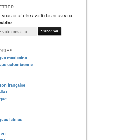
ETTER
-vous pour être averti des nouveaux
publiés.
ORIES
que mexicaine
que colombienne
on française
lles
ique
ues latines
ion
que