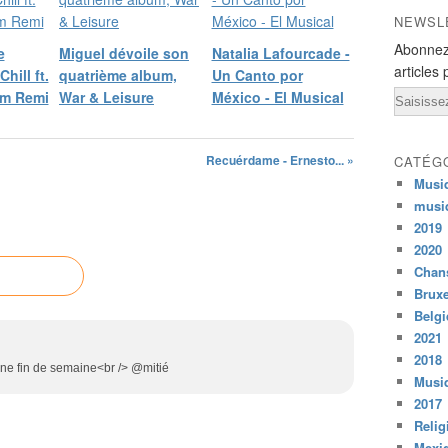
NEWSL
Abonnez
e
Miguel dévoile son
Natalia Lafourcade -
articles 
hill ft.
quatrième album,
Un Canto por
am Remi
War & Leisure
México - El Musical
Email
Recuérdame - Ernesto... »
CATÉG
Musi
musi
2019
2020
Chans
Bruxe
Belg
2021
2018
onne fin de semaine<br /> @mitié
Musiq
2017
Relig
Mexi