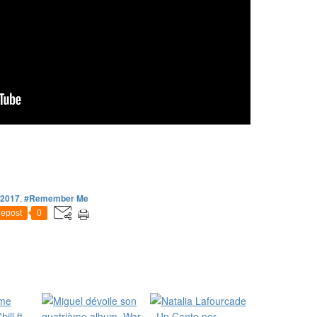
2017
,
#Remember Me
epost
0