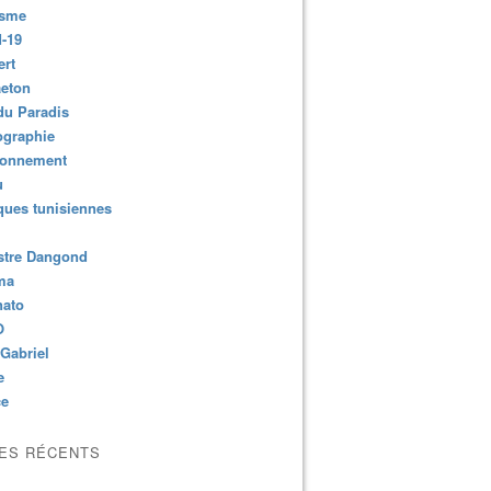
isme
-19
ert
aeton
du Paradis
ographie
ronnement
u
ues tunisiennes
stre Dangond
ma
nato
O
Gabriel
e
ce
LES RÉCENTS