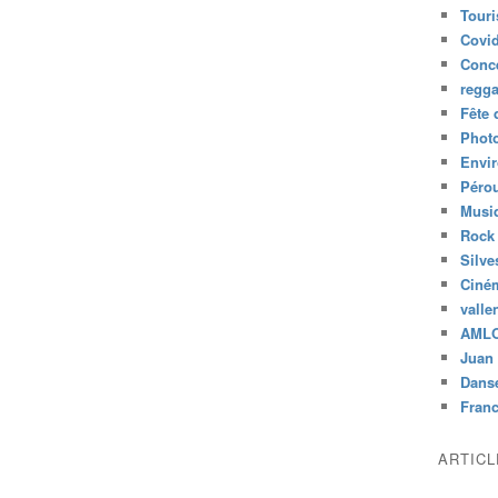
Tour
Covid
Conc
regg
Fête 
Phot
Envi
Péro
Musiq
Rock
Silve
Ciné
valle
AML
Juan 
Dans
Fran
ARTIC