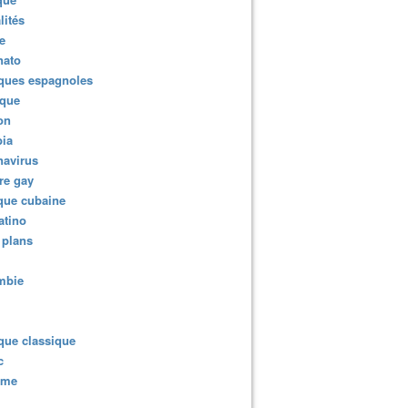
lités
e
nato
ques espagnoles
ique
ion
ia
navirus
re gay
que cubaine
atino
 plans
mbie
que classique
c
sme