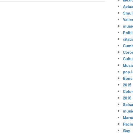
Actua
Smul
Valle
musi
Polit
citat
Cumb
Coro
Cultu
Musi
pop l
Bons
2015
Colo
2016
Salsa
musi
Maro
Raci
Gay