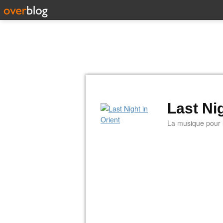
Last Nig
La musique pour la