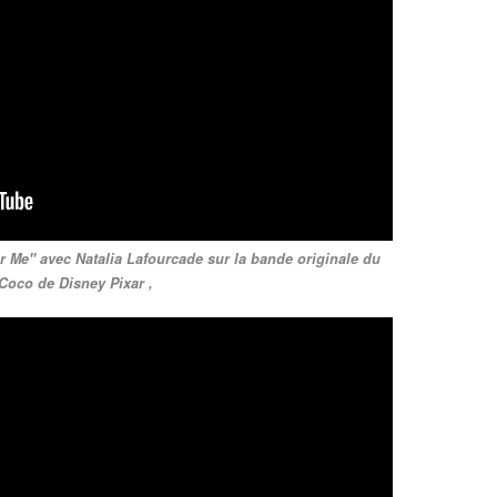
Me" avec Natalia Lafourcade sur la bande originale du
 Coco de Disney Pixar ,