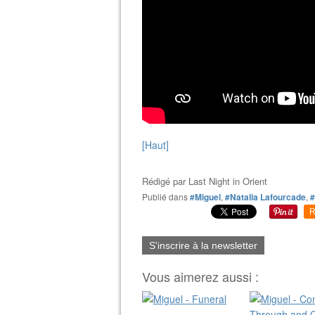
[Haut]
Rédigé par
Last Night in Orient
Publié dans
#Miguel
,
#Natalia Lafourcade
,
#
R
S'inscrire à la newsletter
Vous aimerez aussi :