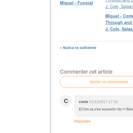
Miguel - Funeral
Miguel - Com
Through and C
J. Cole, Sala
« Nunca es suficiente
Commenter cet article
Ajouter un commentaire
C
covix
01/12/2017 17:41
Et l'on va s'en souvenir.<br /> B
Répondre