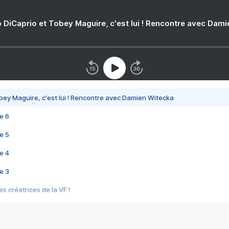
 DiCaprio et Tobey Maguire, c'est lui ! Rencontre avec Dam
bey Maguire, c'est lui ! Rencontre avec Damien Witecka
e 6
e 5
e 4
e 3
s créatrices de la VF !
e 2
e 1