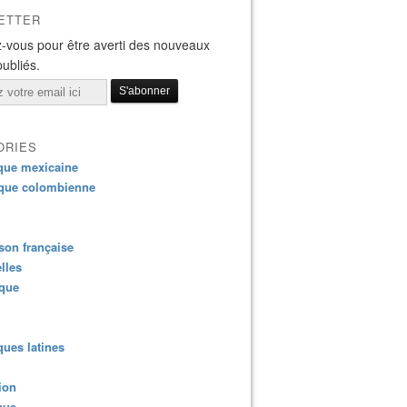
ETTER
-vous pour être averti des nouveaux
publiés.
ORIES
que mexicaine
que colombienne
on française
lles
ique
ues latines
ion
que