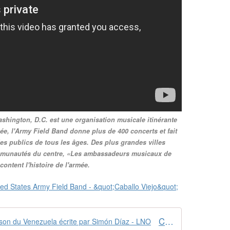
ashington, D.C. est une organisation musicale itinérante
ée, l'Army Field Band donne plus de 400 concerts et fait
des publics de tous les âges. Des plus grandes villes
ommunautés du centre, «Les ambassadeurs musicaux de
content l'histoire de l'armée.
Caballo Viejo, une très belle chanson du Venezuela écrite par Simón Díaz - LNO