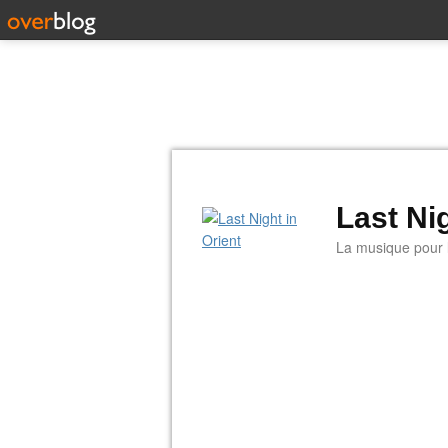
Last Nig
La musique pour la