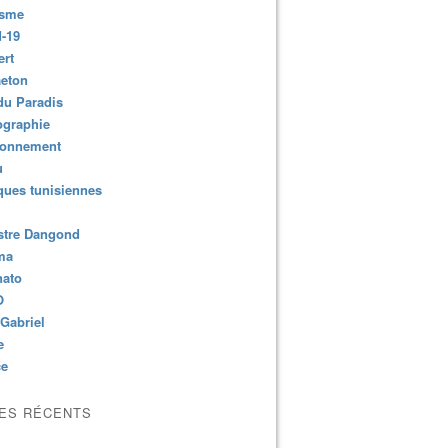
isme
-19
ert
aeton
du Paradis
ographie
ronnement
u
ues tunisiennes
stre Dangond
ma
nato
O
Gabriel
e
ce
LES RÉCENTS