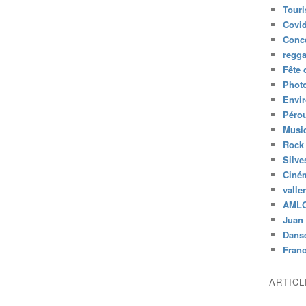
Tour
Covid
Conc
regg
Fête 
Phot
Envi
Péro
Musiq
Rock
Silve
Ciné
valle
AML
Juan 
Dans
Fran
ARTIC