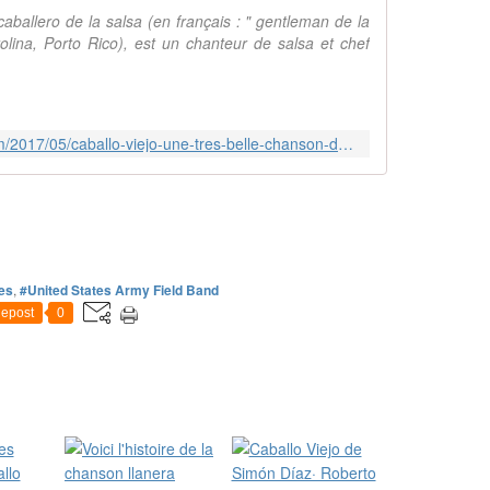
ballero de la salsa (en français : " gentleman de la
olina, Porto Rico), est un chanteur de salsa et chef
http://musique.arabe.over-blog.com/2017/05/caballo-viejo-une-tres-belle-chanson-du-venezuela.html
es
,
#United States Army Field Band
epost
0