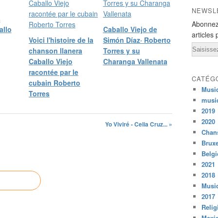
NEWSL
s
Abonnez
allo
Caballo Viejo de
articles 
Voici l'histoire de la
Simón Díaz· Roberto
Email
chanson llanera
Torres y su
Caballo Viejo
Charanga Vallenata
racontée par le
CATÉG
cubain Roberto
Musi
Torres
musi
2019
2020
Yo Viviré - Celia Cruz... »
Chans
Bruxe
Belg
2021
2018
Musiq
2017
Relig
Mexi