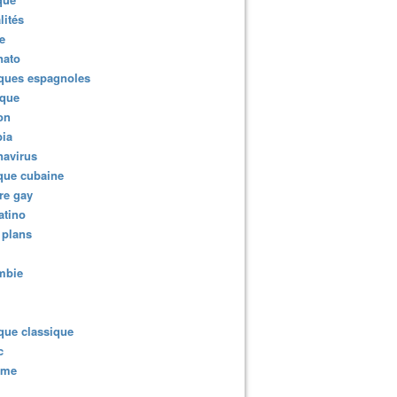
lités
e
nato
ques espagnoles
ique
ion
ia
navirus
que cubaine
re gay
atino
 plans
mbie
que classique
c
sme