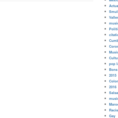
Actua
Smul
Valle
musi
Polit
citat
Cumb
Coro
Musi
Cultu
pop l
Bons
2015
Colo
2016
Salsa
musi
Maro
Raci
Gay