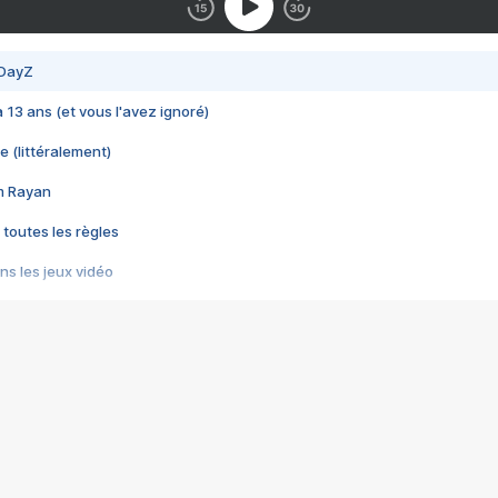
 DayZ
 a 13 ans (et vous l'avez ignoré)
e (littéralement)
im Rayan
 toutes les règles
s les jeux vidéo
us choquant de Rockstar ? - Le scandale BULLY
e plus moche de Steam
du RÊVE tourne au CAUCHEMAR
pendant 8 heures
it… à tort