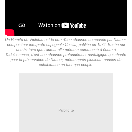
Un Ramito de Violetas est le titre d'une chanson composée par l'auteur-
compositeur-interprète espagnole Cecilia, publiée en 1974. Basée sur
une histoire que l'auteur elle-même a commencé à écrire à
l'adolescence, c'est une chanson profondément nostalgique qui chante
pour la préservation de l'amour, même après plusieurs années de
cohabitation en tant que couple.
Publicité