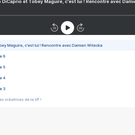
 DiCaprio et Tobey Maguire, c'est lui ! Rencontre avec Dam
bey Maguire, c'est lui ! Rencontre avec Damien Witecka
e 6
e 5
e 4
e 3
s créatrices de la VF !
e 2
e 1
e Mektoub My Love arrive enfin ! Rencontre avec Shaïn Boumedine et Sal