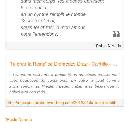
dans mon corps, les cloches ébranlent
le ciel entier,
en un hymne remplit le monde.
Seuls toi et moi,
seuls toi et moi, ô mon amour,
nous l’entendons.
Pablo Neruda
'Tu eres la Reina' de Diomedes Diaz - Cantillo - Semifinal - A otro Nivel - LNO
Le chanteur vallenato a présenté un spectacle passionnant
avec beaucoup de sentiments. En outre, il avait comme
invité spécial sa filleule. Pueden haber más bellas que tú
habrá otra con más...
http://musique.arabe.over-blog.com/2018/01/la-reina-cantillo-semifinal-a-otro-nivel.html
#Pablo Neruda