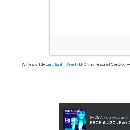
Voir le profil de
Last Night in Orient - LNO ©
sur le portail Overblog
FACE A - un podcast 
FACE A #30 : Eve A