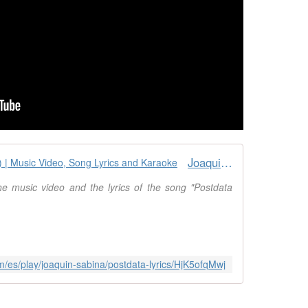
Joaquin Sabina - Postdata (Lyrics) | Music Video, Song Lyrics and Karaoke
e music video and the lyrics of the song "Postdata
com/es/play/joaquin-sabina/postdata-lyrics/HjK5ofqMwj