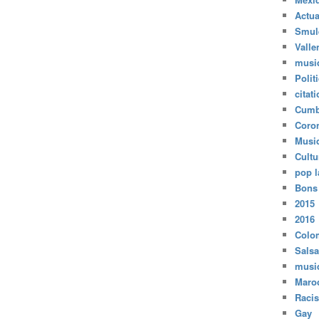
Actua
Smul
Valle
musi
Polit
citat
Cumb
Coro
Musi
Cultu
pop l
Bons
2015
2016
Colo
Salsa
musi
Maro
Raci
Gay