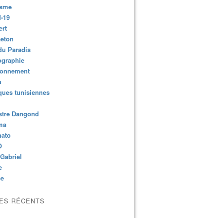
isme
-19
ert
aeton
du Paradis
ographie
ronnement
u
ues tunisiennes
stre Dangond
ma
nato
O
Gabriel
e
ce
LES RÉCENTS