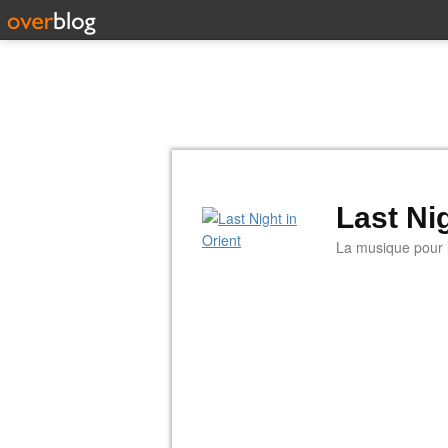
Last Nig
La musique pour la