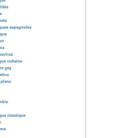
lités
e
nato
ques espagnoles
ique
ion
ia
navirus
que cubaine
re gay
atino
 plans
mbie
que classique
c
sme