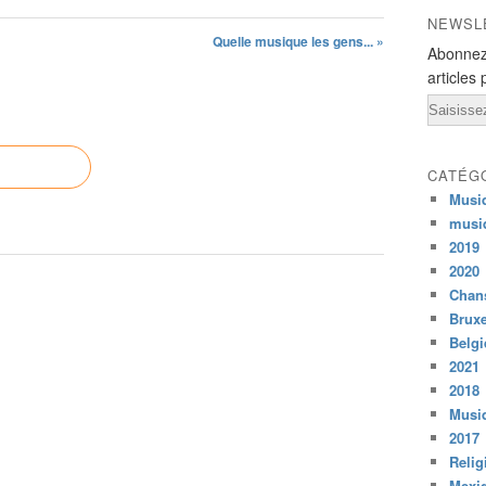
NEWSL
Quelle musique les gens... »
Abonnez
articles 
Email
CATÉG
Musi
musi
2019
2020
Chans
Bruxe
Belg
2021
2018
Musiq
2017
Relig
Mexi