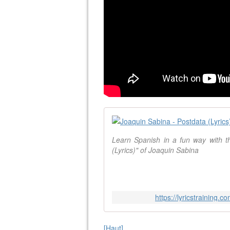
Learn Spanish in a fun way with th
(Lyrics)" of Joaquin Sabina
https://lyricstraining.
[Haut]