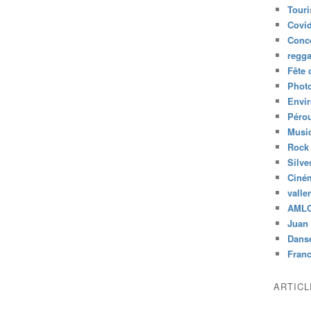
Tour
Covid
Conc
regg
Fête 
Phot
Envi
Péro
Musiq
Rock
Silve
Ciné
valle
AML
Juan 
Dans
Fran
ARTIC