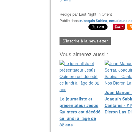
Rédigé par
Last Night in Orient
Publié dans
#Joaquín Sabina
,
#musiques e
R
S'inscrire à la newsletter
Vous aimerez aussi :
Joan Manuel S
Le journaliste et
Joaquín Sabi
présentateur Jesús
Cantares - Y 
Quintero est décédé
Dieron Las Di
ce lundi à l'âge de
82 ans