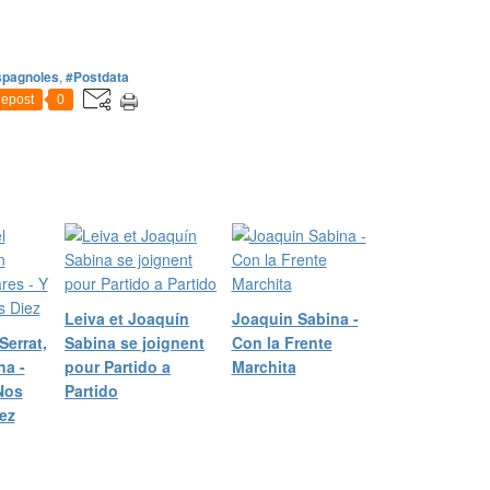
spagnoles
,
#Postdata
epost
0
Leiva et Joaquín
Joaquin Sabina -
errat,
Sabina se joignent
Con la Frente
na -
pour Partido a
Marchita
Nos
Partido
ez