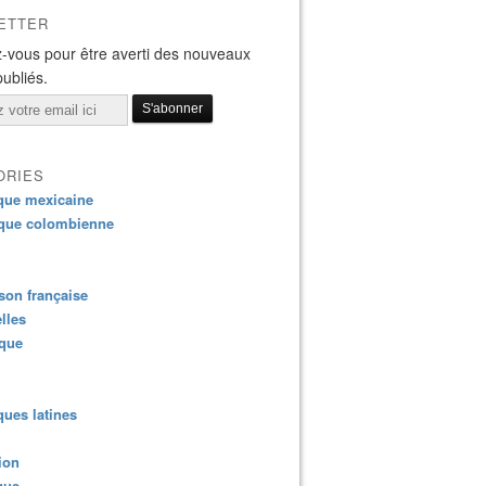
ETTER
-vous pour être averti des nouveaux
publiés.
ORIES
que mexicaine
que colombienne
on française
lles
ique
ues latines
ion
que