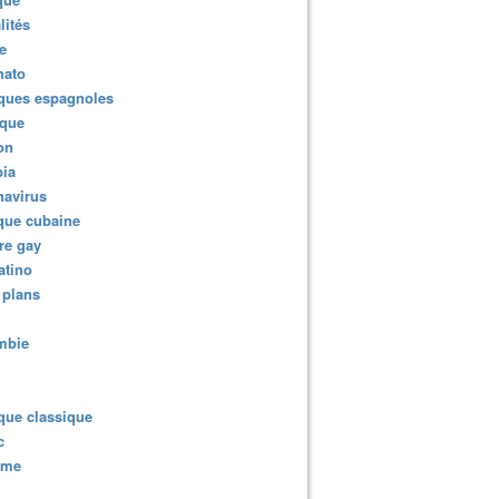
lités
e
nato
ques espagnoles
ique
ion
ia
navirus
que cubaine
re gay
atino
 plans
mbie
que classique
c
sme