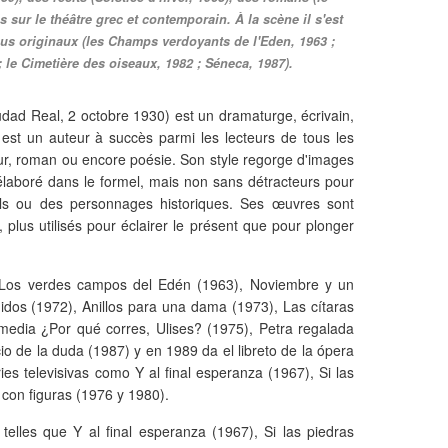
 sur le théâtre grec et contemporain. À la scène il s'est
s originaux (les Champs verdoyants de l'Eden, 1963 ;
le Cimetière des oiseaux, 1982 ; Séneca, 1987).
udad Real, 2 octobre 1930) est un dramaturge, écrivain,
 est un auteur à succès parmi les lecteurs de tous les
ueur, roman ou encore poésie. Son style regorge d'images
 élaboré dans le formel, mais non sans détracteurs pour
els ou des personnages historiques. Ses œuvres sont
plus utilisés pour éclairer le présent que pour plonger
Los verdes campos del Edén (1963), Noviembre y un
idos (1972), Anillos para una dama (1973), Las cítaras
omedia ¿Por qué corres, Ulises? (1975), Petra regalada
cio de la duda (1987) y en 1989 da el libreto de la ópera
es televisivas como Y al final esperanza (1967), Si las
 con figuras (1976 y 1980).
 telles que Y al final esperanza (1967), Si las piedras