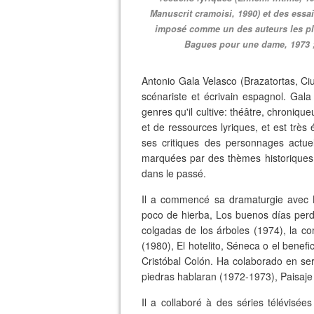
Manuscrit cramoisi, 1990) et des essais
imposé comme un des auteurs les plu
Bagues pour une dame, 1973 ; 
Antonio Gala Velasco (Brazatortas, Ci
scénariste et écrivain espagnol. Gala
genres qu'il cultive: théâtre, chroniq
et de ressources lyriques, et est très
ses critiques des personnages actu
marquées par des thèmes historiques, 
dans le passé.
Il a commencé sa dramaturgie avec 
poco de hierba, Los buenos días perd
colgadas de los árboles (1974), la c
(1980), El hotelito, Séneca o el benefi
Cristóbal Colón. Ha colaborado en seri
piedras hablaran (1972-1973), Paisaje
Il a collaboré à des séries télévisées