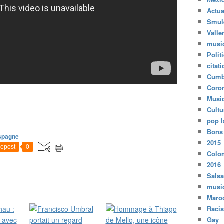
Actua
Smul
Valle
musi
Polit
citat
Cumb
Coro
Musi
Cultu
pop l
Bons
spagne
2015
epost
0
Colo
2016
Salsa
musi
Maro
Raci
Gay