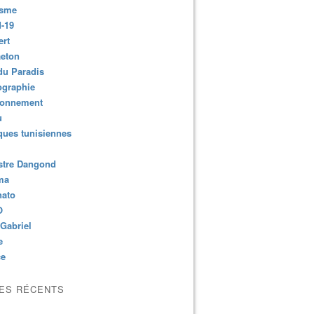
isme
-19
ert
aeton
du Paradis
ographie
ronnement
u
ues tunisiennes
stre Dangond
ma
nato
O
Gabriel
e
ce
LES RÉCENTS