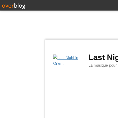
Last Nig
La musique pour la