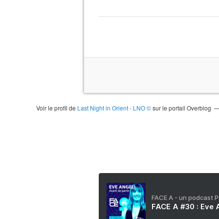
Voir le profil de
Last Night in Orient - LNO ©
sur le portail Overblog
FACE A - un podcast 
FACE A #30 : Eve A