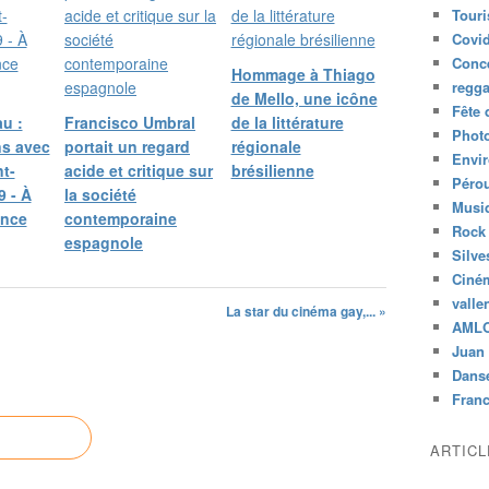
Tour
Covid
Conc
Hommage à Thiago
regg
de Mello, une icône
Fête 
u :
Francisco Umbral
de la littérature
Phot
ns avec
portait un regard
régionale
Envi
t-
acide et critique sur
brésilienne
Péro
 - À
la société
Musiq
ance
contemporaine
Rock
espagnole
Silve
Ciné
valle
La star du cinéma gay,... »
AML
Juan 
Dans
Fran
ARTIC