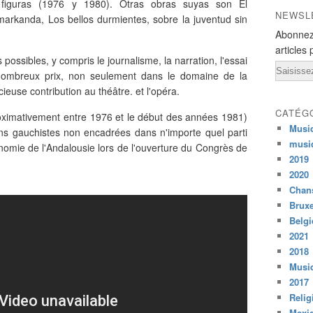
 figuras (1976 y 1980). Otras obras suyas son El
NEWSL
markanda, Los bellos durmientes, sobre la juventud sin
Abonnez
articles 
s possibles, y compris le journalisme, la narration, l'essai
Email
e nombreux prix, non seulement dans le domaine de la
ieuse contribution au théâtre. et l'opéra.
CATÉG
roximativement entre 1976 et le début des années 1981)
Musi
ons gauchistes non encadrées dans n'importe quel parti
musi
tonomie de l'Andalousie lors de l'ouverture du Congrès de
2019
2020
Chans
Bruxe
Belg
2021
2018
Musiq
2017
Relig
Mexi