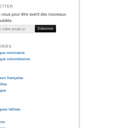
ETTER
-vous pour être averti des nouveaux
publiés.
ORIES
que mexicaine
que colombienne
on française
lles
ique
ues latines
ion
que