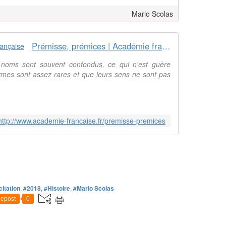
Mario Scolas
Prémisse, prémices | Académie française
 noms sont souvent confondus, ce qui n'est guère
es sont assez rares et que leurs sens ne sont pas
http://www.academie-francaise.fr/premisse-premices
citation
,
#2018
,
#Histoire
,
#Mario Scolas
epost
0