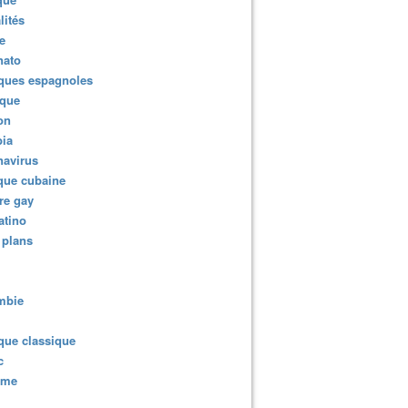
lités
e
nato
ques espagnoles
ique
ion
ia
navirus
que cubaine
re gay
atino
 plans
mbie
que classique
c
sme