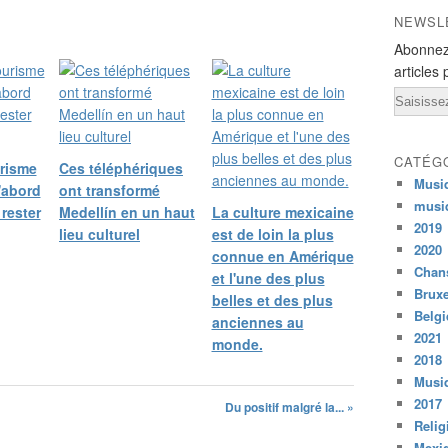
NEWSL
Abonnez
articles 
Email
CATÉG
urisme
Ces téléphériques
Musi
'abord
ont transformé
musi
rester
Medellín en un haut
La culture mexicaine
2019
lieu culturel
est de loin la plus
2020
connue en Amérique
Chans
et l'une des plus
Bruxe
belles et des plus
Belg
anciennes au
2021
monde.
2018
Musiq
2017
Du positif malgré la... »
Relig
Mexi