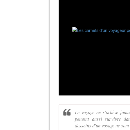
Le voyage ne s'achève jamai
peuvent aussi survivre dan
desseins d'un voyage ne sont