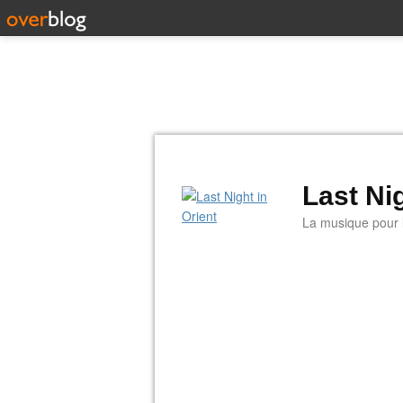
Last Nig
La musique pour la