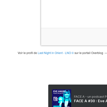
Voir le profil de
Last Night in Orient - LNO ©
sur le portail Overblog
FACE A - un podcast 
FACE A #30 : Eve A