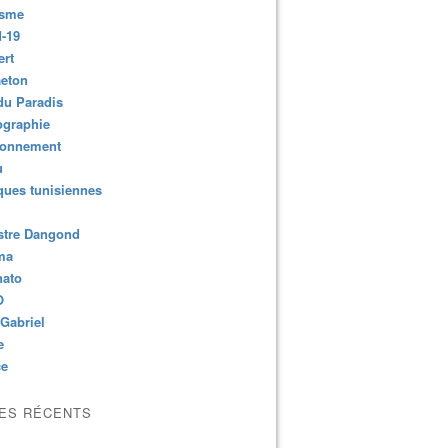
isme
-19
ert
aeton
du Paradis
ographie
ronnement
u
ues tunisiennes
stre Dangond
ma
nato
O
Gabriel
e
ce
LES RÉCENTS