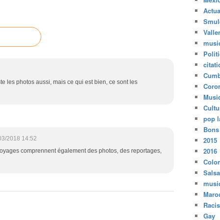
Actua
Smul
Valle
musi
Polit
citat
Cumb
te les photos aussi, mais ce qui est bien, ce sont les
Coro
Musi
Cultu
pop l
Bons
03/2018 14:52
2015
2016
s voyages comprennent également des photos, des reportages,
Colo
Salsa
musi
Maro
Raci
Gay