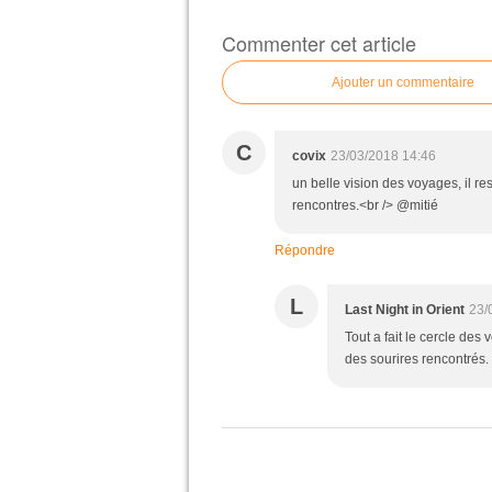
Commenter cet article
Ajouter un commentaire
C
covix
23/03/2018 14:46
un belle vision des voyages, il res
rencontres.<br /> @mitié
Répondre
L
Last Night in Orient
23/
Tout a fait le cercle de
des sourires rencontrés.