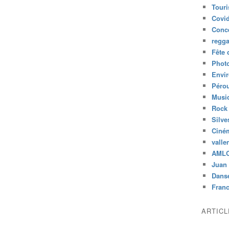
Tour
Covid
Conc
regg
Fête 
Phot
Envi
Péro
Musiq
Rock
Silve
Ciné
valle
AML
Juan 
Dans
Fran
ARTIC