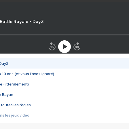
 Battle Royale - DayZ
 DayZ
 a 13 ans (et vous l'avez ignoré)
e (littéralement)
im Rayan
 toutes les règles
s les jeux vidéo
us choquant de Rockstar ? - Le scandale BULLY