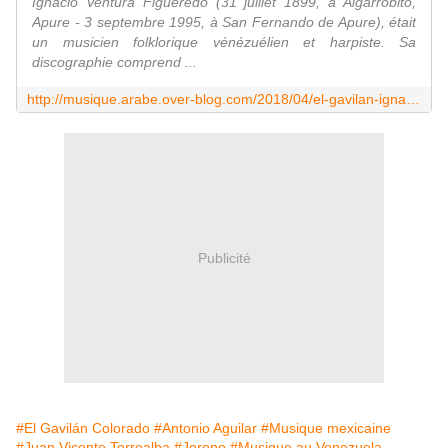
Ignacio Ventura Figueredo (31 juillet 1899, à Algarrobito,
Apure - 3 septembre 1995, à San Fernando de Apure), était
un musicien folklorique vénézuélien et harpiste. Sa
discographie comprend ...
http://musique.arabe.over-blog.com/2018/04/el-gavilan-ignacio-figueredo.html
Publicité
#El Gavilán Colorado
#Antonio Aguilar
#Musique mexicaine
#Juan Vicente Torrealba
#Joropo
#Musique au Venezuela