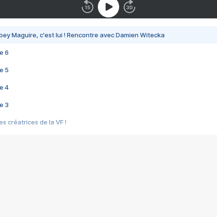
bey Maguire, c'est lui ! Rencontre avec Damien Witecka
e 6
e 5
e 4
e 3
s créatrices de la VF !
e 2
e 1
e Mektoub My Love arrive enfin ! Rencontre avec Shaïn Boumedine et Sal
i : après Toni en famille
elle réalise le bouleversant Dites lui que je l'aime