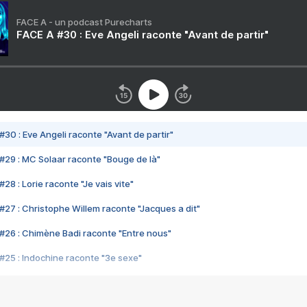
FACE A - un podcast Purecharts
FACE A #30 : Eve Angeli raconte "Avant de partir"
#30 : Eve Angeli raconte "Avant de partir"
#29 : MC Solaar raconte "Bouge de là"
28 : Lorie raconte "Je vais vite"
#27 : Christophe Willem raconte "Jacques a dit"
#26 : Chimène Badi raconte "Entre nous"
#25 : Indochine raconte "3e sexe"
#24 : Zaho raconte "C'est chelou"