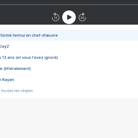
nsformé l’ennui en chef-d’œuvre
 DayZ
 a 13 ans (et vous l'avez ignoré)
e (littéralement)
im Rayan
 toutes les règles
s les jeux vidéo
us choquant de Rockstar ? - Le scandale BULLY
e plus moche de Steam
du RÊVE tourne au CAUCHEMAR