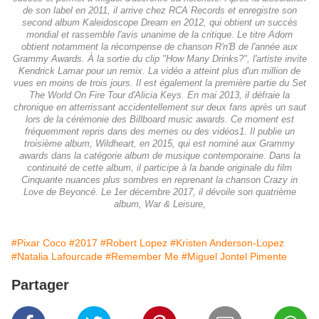
de son label en 2011, il arrive chez RCA Records et enregistre son
second album Kaleidoscope Dream en 2012, qui obtient un succès
mondial et rassemble l'avis unanime de la critique. Le titre Adorn
obtient notamment la récompense de chanson R'n'B de l'année aux
Grammy Awards. À la sortie du clip "How Many Drinks?", l'artiste invite
Kendrick Lamar pour un remix. La vidéo a atteint plus d'un million de
vues en moins de trois jours. Il est également la première partie du Set
The World On Fire Tour d'Alicia Keys. En mai 2013, il défraie la
chronique en atterrissant accidentellement sur deux fans après un saut
lors de la cérémonie des Billboard music awards. Ce moment est
fréquemment repris dans des memes ou des vidéos1. Il publie un
troisième album, Wildheart, en 2015, qui est nominé aux Grammy
awards dans la catégorie album de musique contemporaine. Dans la
continuité de cette album, il participe à la bande originale du film
Cinquante nuances plus sombres en reprenant la chanson Crazy in
Love de Beyoncé. Le 1er décembre 2017, il dévoile son quatrième
album, War & Leisure,
#Pixar Coco
#2017
#Robert Lopez
#Kristen Anderson-Lopez
#Natalia Lafourcade
#Remember Me
#Miguel Jontel Pimente
Partager