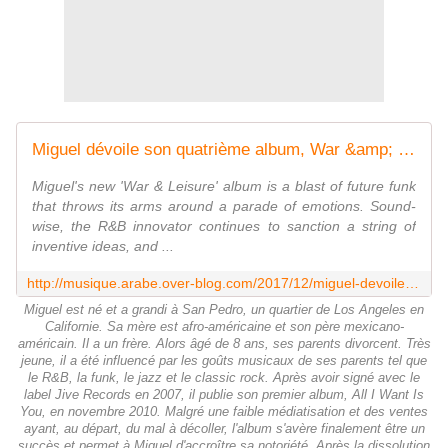
Miguel dévoile son quatrième album, War &amp; Leisure - LNO
Miguel's new 'War & Leisure' album is a blast of future funk
that throws its arms around a parade of emotions. Sound-
wise, the R&B innovator continues to sanction a string of
inventive ideas, and ...
http://musique.arabe.over-blog.com/2017/12/miguel-devoile-son-quatrieme-album-war-leisure.html
Miguel est né et a grandi à San Pedro, un quartier de Los Angeles en
Californie. Sa mère est afro-américaine et son père mexicano-
américain. Il a un frère. Alors âgé de 8 ans, ses parents divorcent. Très
jeune, il a été influencé par les goûts musicaux de ses parents tel que
le R&B, la funk, le jazz et le classic rock. Après avoir signé avec le
label Jive Records en 2007, il publie son premier album, All I Want Is
You, en novembre 2010. Malgré une faible médiatisation et des ventes
ayant, au départ, du mal à décoller, l'album s'avère finalement être un
succès et permet à Miguel d'accroître sa notoriété. Après la dissolution