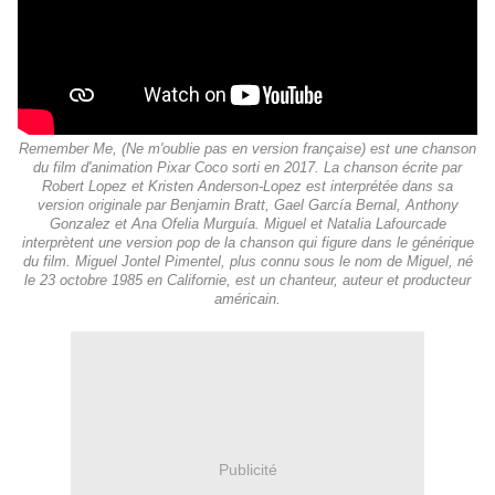
Remember Me, (Ne m'oublie pas en version française) est une chanson
du film d'animation Pixar Coco sorti en 2017. La chanson écrite par
Robert Lopez et Kristen Anderson-Lopez est interprétée dans sa
version originale par Benjamin Bratt, Gael García Bernal, Anthony
Gonzalez et Ana Ofelia Murguía. Miguel et Natalia Lafourcade
interprètent une version pop de la chanson qui figure dans le générique
du film. Miguel Jontel Pimentel, plus connu sous le nom de Miguel, né
le 23 octobre 1985 en Californie, est un chanteur, auteur et producteur
américain.
Publicité