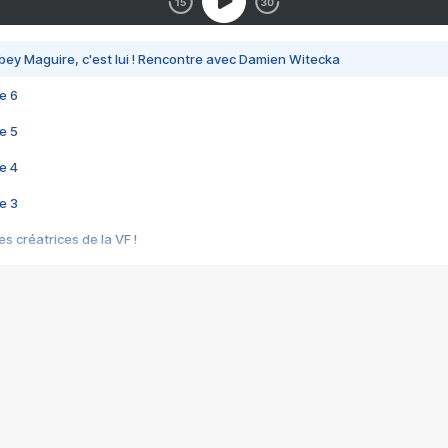
bey Maguire, c'est lui ! Rencontre avec Damien Witecka
e 6
e 5
e 4
e 3
s créatrices de la VF !
e 2
e 1
e Mektoub My Love arrive enfin ! Rencontre avec Shaïn Boumedine et Sal
i : après Toni en famille
elle réalise le bouleversant Dites lui que je l'aime