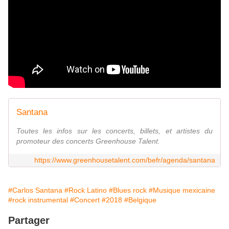
Santana
Toutes les infos sur les concerts, billets, et artistes du
promoteur des concerts Greenhouse Talent.
https://www.greenhousetalent.com/befr/agenda/santana
#Carlos Santana
#Rock Latino
#Blues rock
#Musique mexicaine
#rock instrumental
#Concert
#2018
#Belgique
Partager