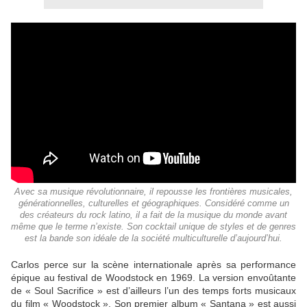
Avec sa musique révolutionnaire, il repousse les frontières musicales,
générationnelles, culturelles et géographiques. Considéré comme un
des créateurs du rock latino, il a fait de la musique du monde avant
même que le terme n’existe. Son cocktail unique de styles et de genres
est la bande son idéale de la société multiculturelle d’aujourd’hui.
Carlos perce sur la scène internationale après sa performance
épique au festival de Woodstock en 1969. La version envoûtante
de « Soul Sacrifice » est d’ailleurs l’un des temps forts musicaux
du film « Woodstock ». Son premier album « Santana » est aussi