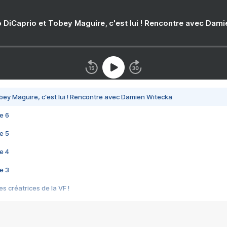
 DiCaprio et Tobey Maguire, c'est lui ! Rencontre avec Dam
bey Maguire, c'est lui ! Rencontre avec Damien Witecka
e 6
e 5
e 4
e 3
s créatrices de la VF !
e 2
e 1