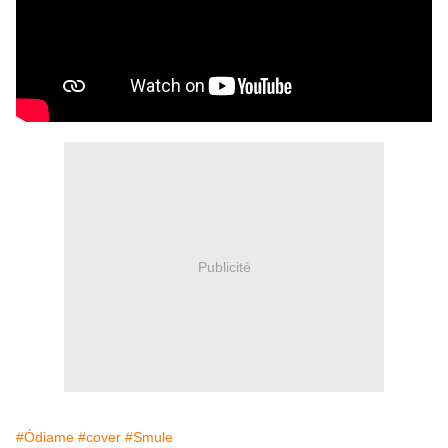
Publicité
#Ódiame
#cover
#Smule