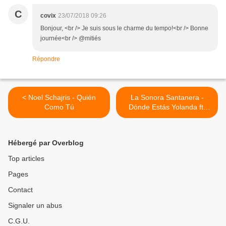
C
covix
23/07/2018 09:26
Bonjour, <br /> Je suis sous le charme du tempo!<br /> Bonne
journée<br /> @mitiés
Répondre
< Noel Schajris - Quién
La Sonora Santanera -
Como Tú
Dónde Estás Yolanda ft.
Aleks Syntek >
Hébergé par Overblog
Top articles
Pages
Contact
Signaler un abus
C.G.U.