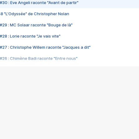
#30 : Eve Angeli raconte "Avant de partir"
48 "L'Odyssée" de Christopher Nolan
#29 : MC Solaar raconte "Bouge de là"
28 : Lorie raconte "Je vais vite"
#27 : Christophe Willem raconte "Jacques a dit"
#26 : Chimène Badi raconte "Entre nous"
#25 : Indochine raconte "3e sexe"
#24 : Zaho raconte "C'est chelou"
#23 : Patrick Bruel raconte "Au café des délices"
#22 : Kyo raconte "Le chemin"
#21 : Nolwenn Leroy raconte "Cassé"
#20 : Patrick Hernandez raconte "Born to be alive"
#19 : Lorie raconte "Près de moi"