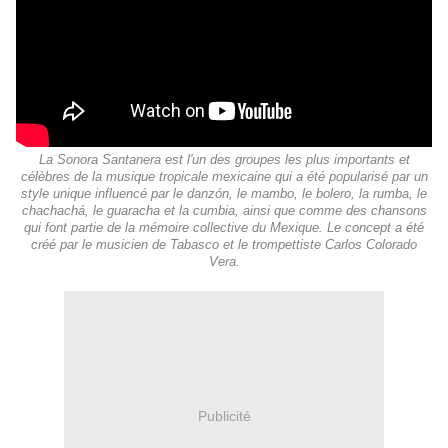
La Sonora Santanera est l'un des groupes les plus importants et
célèbres de la musique tropicale mexicaine qui a été popularisé par un
style unique influencé par le danzón, le mambo, le bolero, la rumba, le
chachachá, le guaracha et la cumbia, ainsi que comme des chansons
qui font partie de la mémoire collective du Mexique. Le concept a été
créé par le musicien de Tabasco et le trompettiste Carlos Colorado
Vera.
Publicité