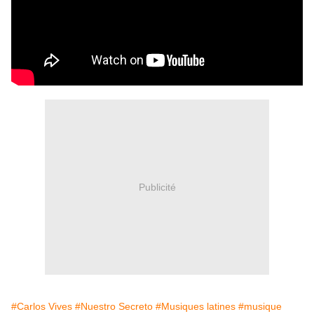
Publicité
#Carlos Vives
#Nuestro Secreto
#Musiques latines
#musique