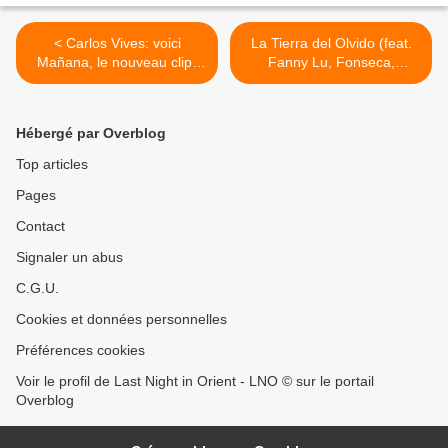
< Carlos Vives: voici
La Tierra del Olvido (feat.
Mañana, le nouveau clip-
Fanny Lu, Fonseca,
vidéo dans lequel Lima se
Maluma, Andrea Echeverri,
présente au monde.
Cholo Valderrama, Coral
Group et Herencia de
Hébergé par Overblog
Timbiqui) >
Top articles
Pages
Contact
Signaler un abus
C.G.U.
Cookies et données personnelles
Préférences cookies
Voir le profil de Last Night in Orient - LNO © sur le portail
Overblog