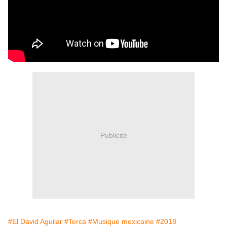
Publicité
#El David Aguilar
#Terca
#Musique mexicaine
#2018