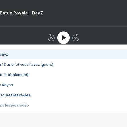
 Battle Royale - DayZ
 DayZ
 a 13 ans (et vous l'avez ignoré)
e (littéralement)
im Rayan
 toutes les règles
s les jeux vidéo
us choquant de Rockstar ? - Le scandale BULLY
e plus moche de Steam